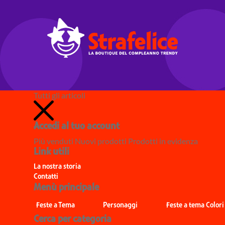
Tutti gli articoli
Accedi al tuo account
Più venduti
Nuovi prodotti
Prodotti in evidenza
Link utili
La nostra storia
Contatti
Menù principale
Feste a Tema
Personaggi
Feste a tema Colori
Cerca per categoria