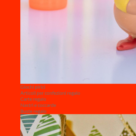
Giochi pirici
Articoli per confezioni regalo
Carte regalo
Nastri e coccarde
Buste regalo