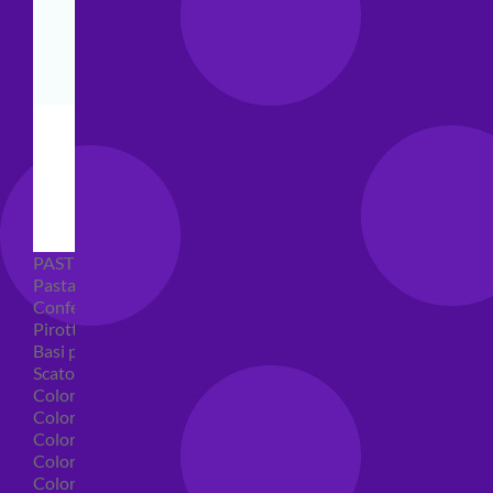
PASTICCERIA
Pasta di zucchero
Confetti
Pirottini
Basi polistirolo per torte
Scatole per torte
Coloranti alimentari
Coloranti alimentari in gel
Colorante alimentare spray
Coloranti alimentari in polvere
Coloranti liquidi