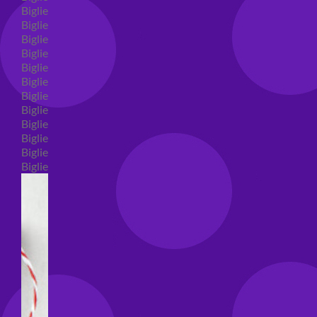
Biglietti auguri compleanno
Biglietti auguri amore
Biglietti auguri nascita
Biglietti auguri primo compleanno
Biglietti auguri battesimo
Biglietti auguri per prima comunione
Biglietti auguri cresima
Biglietti auguri matrimonio
Biglietti auguri anniversario matrimonio
Biglietti auguri Natale
Biglietti auguri laurea
Biglietti auguri generici