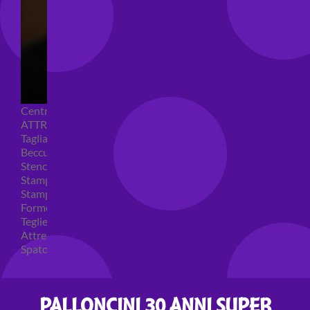
Centrini e Sacchetti Alimentari
ATTREZZI PER DOLCI
Tagliapasta
Beccucci e Sac à poche
Stencil per torte
Stampi ad espulsione
Stampi in silicone
Forme per cioccolato
Teglie per torte
Attrezzi cake design
Spatole ed accessori per decorare
PALLONCINI 30 ANNI SUPER