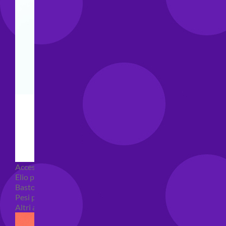
Accessori e Attrezzatura palloncini
Elio per palloncini
Bastoncini per palloncini
Pesi per palloncini
Altri accessori palloncini