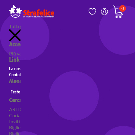
0
Tutti gli articoli
Accedi al tuo account
Più venduti
Nuovi prodotti
Prodotti in evidenza
Link utili
La nostra storia
Contatti
Menù principale
Feste a Tema
Personaggi
Feste a tema Colori
Cerca per categoria
ARTICOLI PER FESTE
Coriandoli e sparacoriandoli
Inviti
Biglietti di auguri
Biglietti auguri pensione