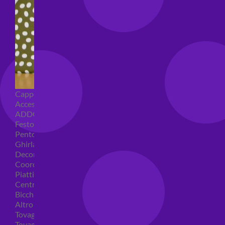
Cappellini per feste
Accessori per feste
ADDOBBI COMPLEANNO
Festoni compleanno
Pentolacce
Ghirlande decorative
Decorazioni tavola
Coordinati tavola per feste
Piatti compleanno
Centrotavola
Bicchieri feste
Altro
Tovaglioli
Tovaglie compleanno