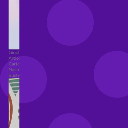
Giochi pirici
Articoli per confezioni regalo
Carte regalo
Nastri e coccarde
Buste regalo