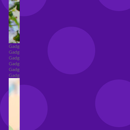
Gadget
Gadget addio al nubilato
Gadget Laurea
Gadget addio al celibato
Gadget per compleanno
Gadget generici