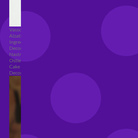
Vassoi e sottotorta
Alzatine per dolci
Ingredienti torte
Decorazioni torte
Nastri e girotorte
Ostie per torte
Cake Topper
Decori per torte