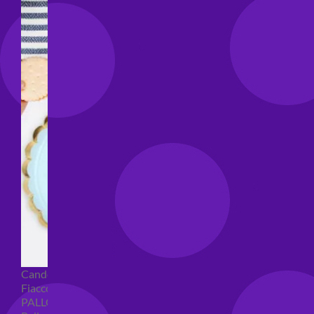
Candeline compleanno
Fiaccole
PALLONCINI