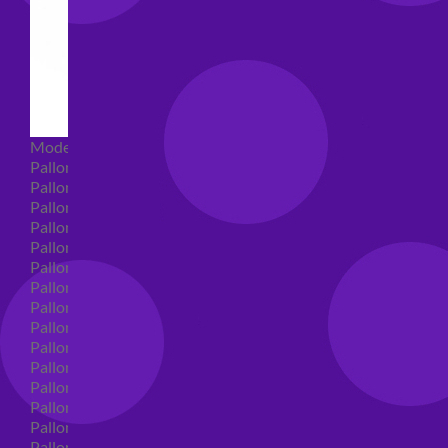
Modellabili
Palloncini mongolfiera in lattice
Palloncini Mini Shape
Palloncini Shape
Palloncini nascita shape
Palloncini Battesimo shape
Palloncini Altre Ricorrenze Shape
Palloncini primo compleanno shape
Palloncini Animali Shape
Palloncini Personaggi shape
Palloncini comunione shape
Palloncini Cresima shape
Palloncini laurea shape
Palloncini compleanno shape
Palloncini 18 anni shape
Palloncini 30 anni shape