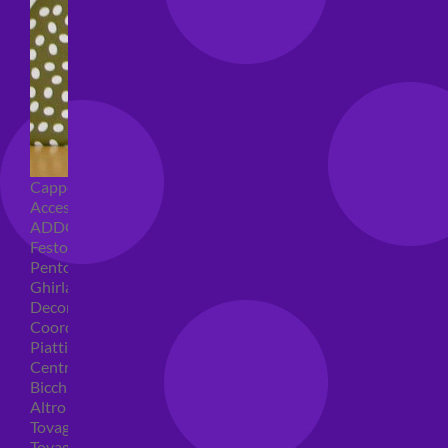
Cappellini per feste
Accessori per feste
ADDOBBI COMPLEANNO
Festoni compleanno
Pentolacce
Ghirlande decorative
Decorazioni tavola
Coordinati tavola per feste
Piatti compleanno
Centrotavola
Bicchieri feste
Altro
Tovaglioli
Tovaglie compleanno