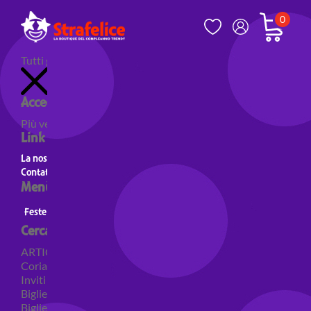
0
Tutti gli articoli
Accedi al tuo account
Più venduti
Nuovi prodotti
Prodotti in evidenza
Link utili
La nostra storia
Contatti
Menù principale
Feste a Tema
Personaggi
Feste a tema Colori
Cerca per categoria
ARTICOLI PER FESTE
Coriandoli e sparacoriandoli
Inviti
Biglietti di auguri
Biglietti auguri pensione