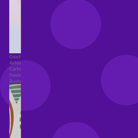
Giochi pirici
Articoli per confezioni regalo
Carte regalo
Nastri e coccarde
Buste regalo