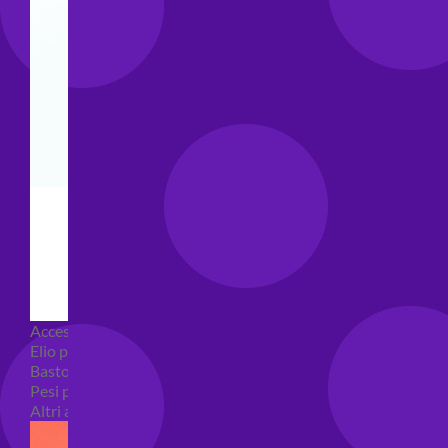
Accessori e Attrezzatura palloncini
Elio per palloncini
Bastoncini per palloncini
Pesi per palloncini
Altri accessori palloncini