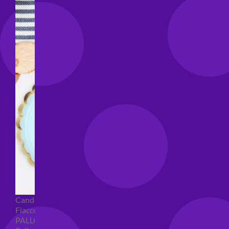
Candeline compleanno
Fiaccole
PALLONCINI