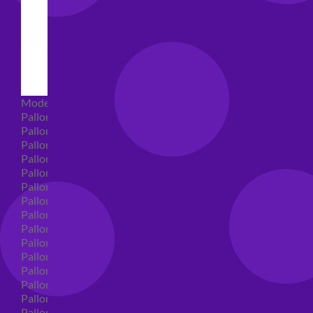
Modellabili
Palloncini mongolfiera in lattice
Palloncini Mini Shape
Palloncini Shape
Palloncini nascita shape
Palloncini Battesimo shape
Palloncini Altre Ricorrenze Shape
Palloncini primo compleanno shape
Palloncini Animali Shape
Palloncini Personaggi shape
Palloncini comunione shape
Palloncini Cresima shape
Palloncini laurea shape
Palloncini compleanno shape
Palloncini 18 anni shape
Palloncini 30 anni shape