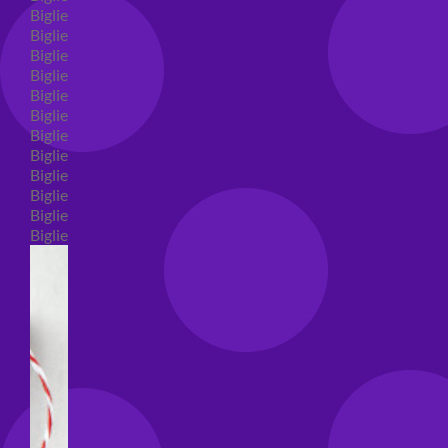
Biglietti auguri compleanno
Biglietti auguri amore
Biglietti auguri nascita
Biglietti auguri primo compleanno
Biglietti auguri battesimo
Biglietti auguri per prima comunione
Biglietti auguri cresima
Biglietti auguri matrimonio
Biglietti auguri anniversario matrimonio
Biglietti auguri Natale
Biglietti auguri laurea
Biglietti auguri generici