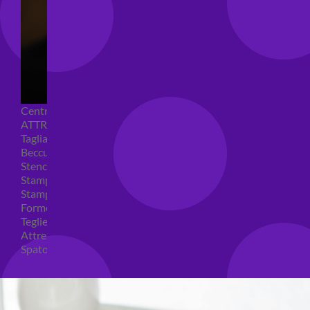
Centrini e Sacchetti Alimentari
ATTREZZI PER DOLCI
Tagliapasta
Beccucci e Sac à poche
Stencil per torte
Stampi ad espulsione
Stampi in silicone
Forme per cioccolato
Teglie per torte
Attrezzi cake design
Spatole ed accessori per decorare