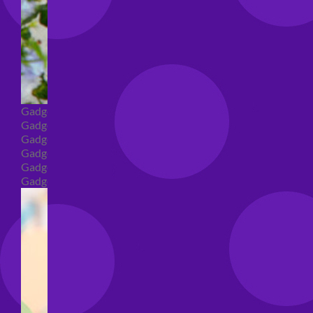
Gadget
Gadget addio al nubilato
Gadget Laurea
Gadget addio al celibato
Gadget per compleanno
Gadget generici