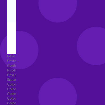
PASTICCERIA
Pasta di zucchero
Confetti
Pirottini
Basi polistirolo per torte
Scatole per torte
Coloranti alimentari
Coloranti alimentari in gel
Colorante alimentare spray
Coloranti alimentari in polvere
Coloranti liquidi