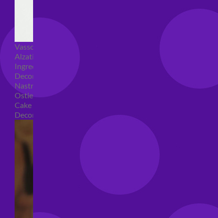
Vassoi e sottotorta
Alzatine per dolci
Ingredienti torte
Decorazioni torte
Nastri e girotorte
Ostie per torte
Cake Topper
Decori per torte