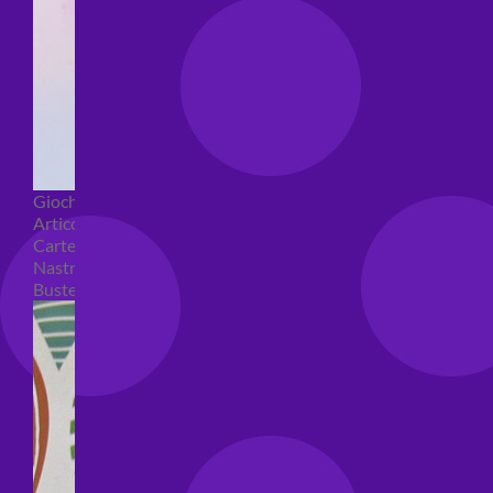
Giochi pirici
Articoli per confezioni regalo
Carte regalo
Nastri e coccarde
Buste regalo