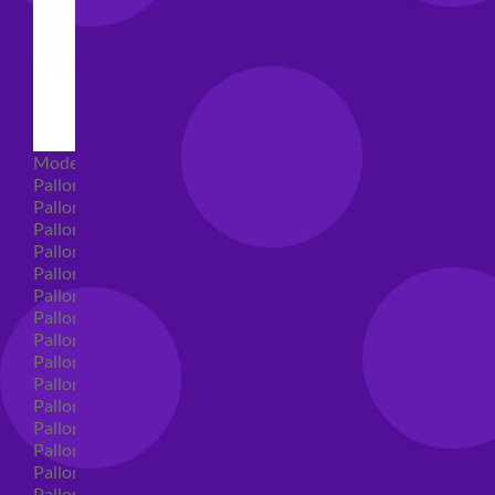
Modellabili
Palloncini mongolfiera in lattice
Palloncini Mini Shape
Palloncini Shape
Palloncini nascita shape
Palloncini Battesimo shape
Palloncini Altre Ricorrenze Shape
Palloncini primo compleanno shape
Palloncini Animali Shape
Palloncini Personaggi shape
Palloncini comunione shape
Palloncini Cresima shape
Palloncini laurea shape
Palloncini compleanno shape
Palloncini 18 anni shape
Palloncini 30 anni shape