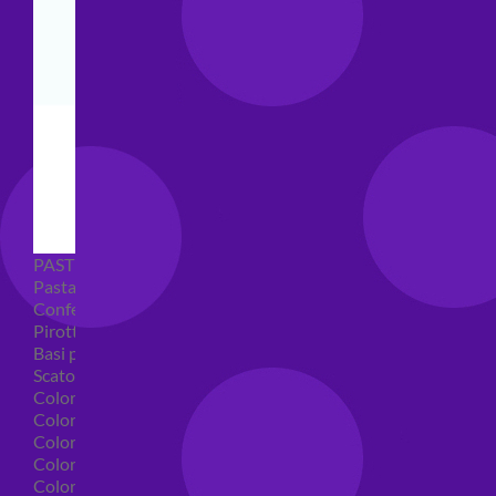
PASTICCERIA
Pasta di zucchero
Confetti
Pirottini
Basi polistirolo per torte
Scatole per torte
Coloranti alimentari
Coloranti alimentari in gel
Colorante alimentare spray
Coloranti alimentari in polvere
Coloranti liquidi