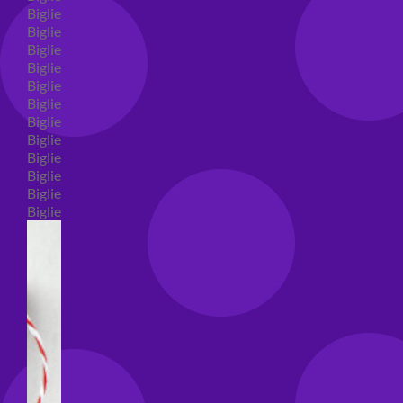
Biglietti auguri compleanno
Biglietti auguri amore
Biglietti auguri nascita
Biglietti auguri primo compleanno
Biglietti auguri battesimo
Biglietti auguri per prima comunione
Biglietti auguri cresima
Biglietti auguri matrimonio
Biglietti auguri anniversario matrimonio
Biglietti auguri Natale
Biglietti auguri laurea
Biglietti auguri generici