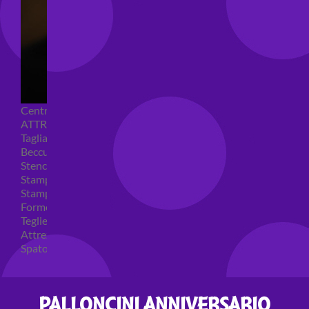
Centrini e Sacchetti Alimentari
ATTREZZI PER DOLCI
Tagliapasta
Beccucci e Sac à poche
Stencil per torte
Stampi ad espulsione
Stampi in silicone
Forme per cioccolato
Teglie per torte
Attrezzi cake design
Spatole ed accessori per decorare
PALLONCINI ANNIVERSARIO