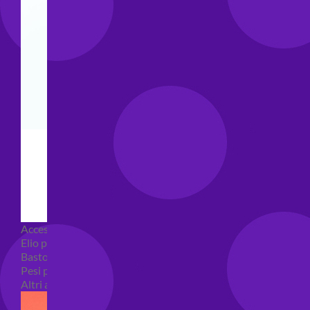
Accessori e Attrezzatura palloncini
Elio per palloncini
Bastoncini per palloncini
Pesi per palloncini
Altri accessori palloncini