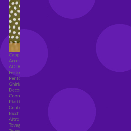
Cappellini per feste
Accessori per feste
ADDOBBI COMPLEANNO
Festoni compleanno
Pentolacce
Ghirlande decorative
Decorazioni tavola
Coordinati tavola per feste
Piatti compleanno
Centrotavola
Bicchieri feste
Altro
Tovaglioli
Tovaglie compleanno