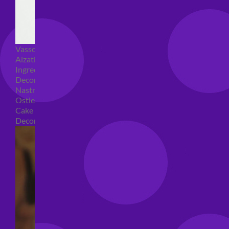
Vassoi e sottotorta
Alzatine per dolci
Ingredienti torte
Decorazioni torte
Nastri e girotorte
Ostie per torte
Cake Topper
Decori per torte