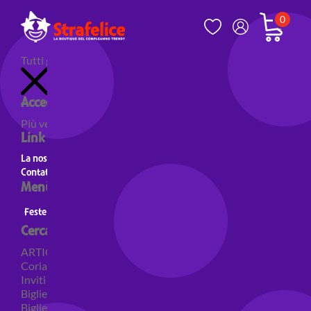
0
Tutti gli articoli
Accedi al tuo account
Più venduti
Nuovi prodotti
Prodotti in evidenza
Link utili
La nostra storia
Contatti
Menù principale
Feste a Tema
Personaggi
Feste a tema Colori
Cerca per categoria
ARTICOLI PER FESTE
Coriandoli e sparacoriandoli
Inviti
Biglietti di auguri
Biglietti auguri pensione