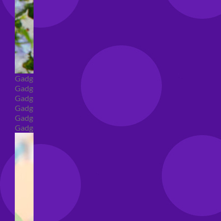
Gadget
Gadget addio al nubilato
Gadget Laurea
Gadget addio al celibato
Gadget per compleanno
Gadget generici