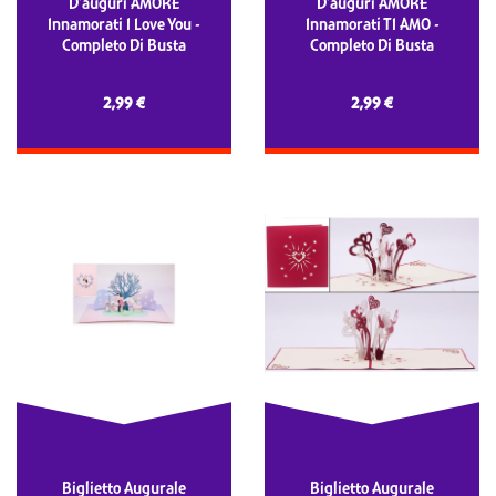
D'auguri AMORE
D'auguri AMORE
Innamorati I Love You -
Innamorati TI AMO -
Completo Di Busta
Completo Di Busta
2,99 €
2,99 €
Biglietto Augurale
Biglietto Augurale