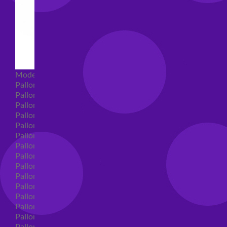
Modellabili
Palloncini mongolfiera in lattice
Palloncini Mini Shape
Palloncini Shape
Palloncini nascita shape
Palloncini Battesimo shape
Palloncini Altre Ricorrenze Shape
Palloncini primo compleanno shape
Palloncini Animali Shape
Palloncini Personaggi shape
Palloncini comunione shape
Palloncini Cresima shape
Palloncini laurea shape
Palloncini compleanno shape
Palloncini 18 anni shape
Palloncini 30 anni shape