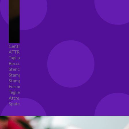
Centrini e Sacchetti Alimentari
ATTREZZI PER DOLCI
Tagliapasta
Beccucci e Sac à poche
Stencil per torte
Stampi ad espulsione
Stampi in silicone
Forme per cioccolato
Teglie per torte
Attrezzi cake design
Spatole ed accessori per decorare