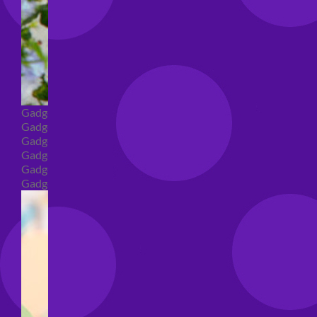
Gadget
Gadget addio al nubilato
Gadget Laurea
Gadget addio al celibato
Gadget per compleanno
Gadget generici