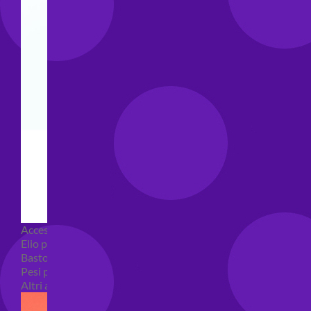
Accessori e Attrezzatura palloncini
Elio per palloncini
Bastoncini per palloncini
Pesi per palloncini
Altri accessori palloncini