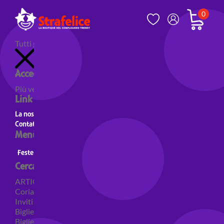
0
Tutti gli articoli
Accedi al tuo account
Più venduti
Nuovi prodotti
Prodotti in evidenza
Link utili
La nostra storia
Contatti
Menù principale
Feste a Tema
Personaggi
Feste a tema Colori
Cerca per categoria
ARTICOLI PER FESTE
Coriandoli e sparacoriandoli
Inviti
Biglietti di auguri
Biglietti auguri pensione