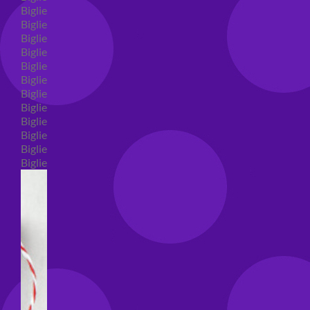
Biglietti auguri compleanno
Biglietti auguri amore
Biglietti auguri nascita
Biglietti auguri primo compleanno
Biglietti auguri battesimo
Biglietti auguri per prima comunione
Biglietti auguri cresima
Biglietti auguri matrimonio
Biglietti auguri anniversario matrimonio
Biglietti auguri Natale
Biglietti auguri laurea
Biglietti auguri generici