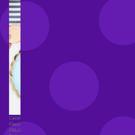
Candeline compleanno
Fiaccole
PALLONCINI