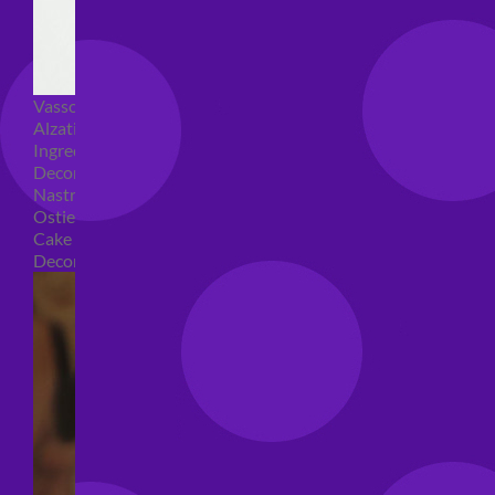
Vassoi e sottotorta
Alzatine per dolci
Ingredienti torte
Decorazioni torte
Nastri e girotorte
Ostie per torte
Cake Topper
Decori per torte