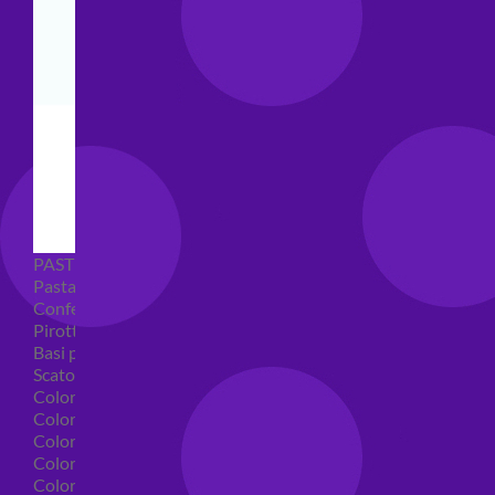
PASTICCERIA
Pasta di zucchero
Confetti
Pirottini
Basi polistirolo per torte
Scatole per torte
Coloranti alimentari
Coloranti alimentari in gel
Colorante alimentare spray
Coloranti alimentari in polvere
Coloranti liquidi