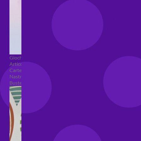
Giochi pirici
Articoli per confezioni regalo
Carte regalo
Nastri e coccarde
Buste regalo