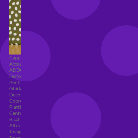
Cappellini per feste
Accessori per feste
ADDOBBI COMPLEANNO
Festoni compleanno
Pentolacce
Ghirlande decorative
Decorazioni tavola
Coordinati tavola per feste
Piatti compleanno
Centrotavola
Bicchieri feste
Altro
Tovaglioli
Tovaglie compleanno