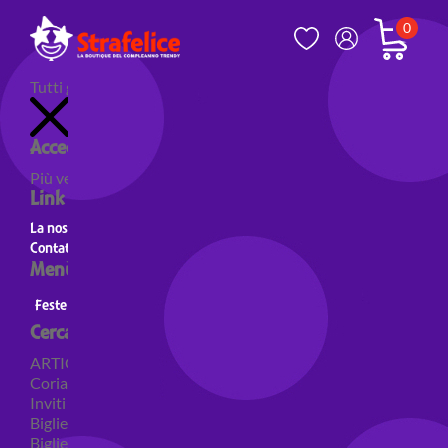
0
Tutti gli articoli
Accedi al tuo account
Più venduti
Nuovi prodotti
Prodotti in evidenza
Link utili
La nostra storia
Contatti
Menù principale
Feste a Tema
Personaggi
Feste a tema Colori
Cerca per categoria
ARTICOLI PER FESTE
Coriandoli e sparacoriandoli
Inviti
Biglietti di auguri
Biglietti auguri pensione