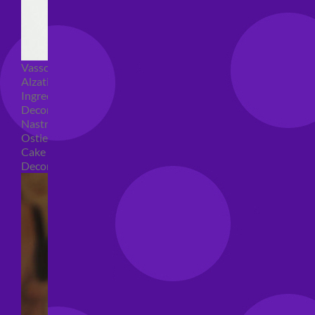
Vassoi e sottotorta
Alzatine per dolci
Ingredienti torte
Decorazioni torte
Nastri e girotorte
Ostie per torte
Cake Topper
Decori per torte