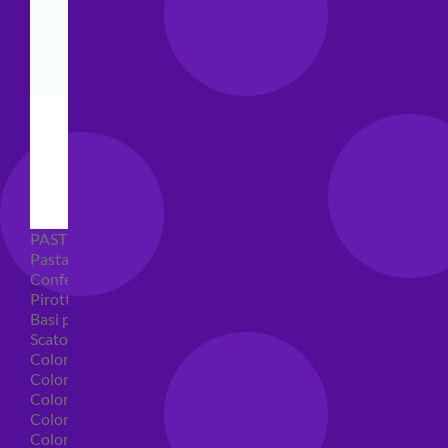
PASTICCERIA
Pasta di zucchero
Confetti
Pirottini
Basi polistirolo per torte
Scatole per torte
Coloranti alimentari
Coloranti alimentari in gel
Colorante alimentare spray
Coloranti alimentari in polvere
Coloranti liquidi