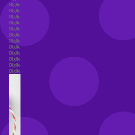
Biglietti auguri compleanno
Biglietti auguri amore
Biglietti auguri nascita
Biglietti auguri primo compleanno
Biglietti auguri battesimo
Biglietti auguri per prima comunione
Biglietti auguri cresima
Biglietti auguri matrimonio
Biglietti auguri anniversario matrimonio
Biglietti auguri Natale
Biglietti auguri laurea
Biglietti auguri generici