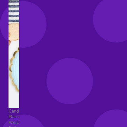
Candeline compleanno
Fiaccole
PALLONCINI