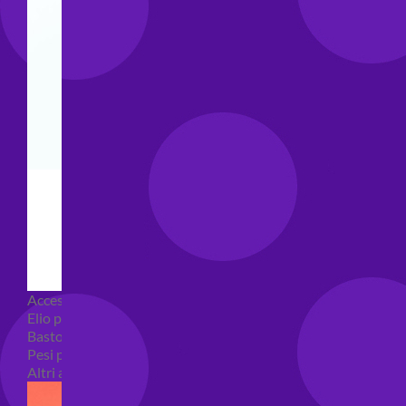
Accessori e Attrezzatura palloncini
Elio per palloncini
Bastoncini per palloncini
Pesi per palloncini
Altri accessori palloncini