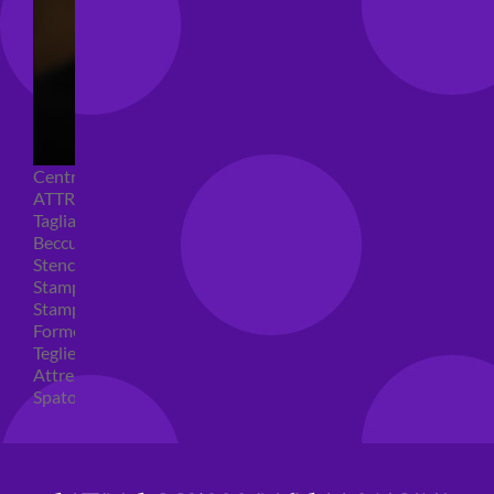
Centrini e Sacchetti Alimentari
ATTREZZI PER DOLCI
Tagliapasta
Beccucci e Sac à poche
Stencil per torte
Stampi ad espulsione
Stampi in silicone
Forme per cioccolato
Teglie per torte
Attrezzi cake design
Spatole ed accessori per decorare