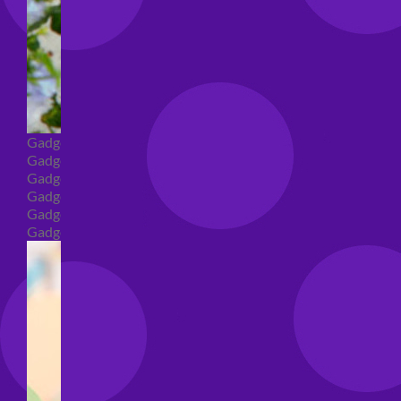
Gadget
Gadget addio al nubilato
Gadget Laurea
Gadget addio al celibato
Gadget per compleanno
Gadget generici