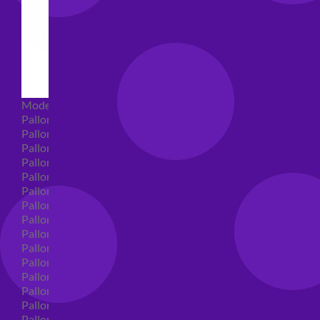
Modellabili
Palloncini mongolfiera in lattice
Palloncini Mini Shape
Palloncini Shape
Palloncini nascita shape
Palloncini Battesimo shape
Palloncini Altre Ricorrenze Shape
Palloncini primo compleanno shape
Palloncini Animali Shape
Palloncini Personaggi shape
Palloncini comunione shape
Palloncini Cresima shape
Palloncini laurea shape
Palloncini compleanno shape
Palloncini 18 anni shape
Palloncini 30 anni shape