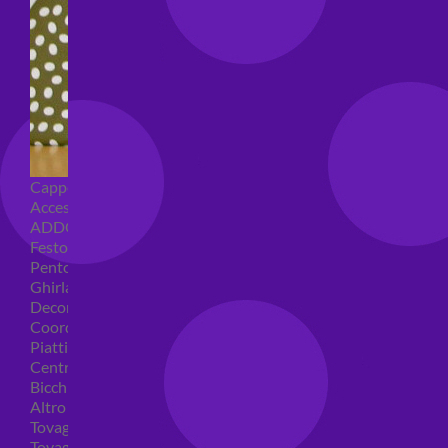
Cappellini per feste
Accessori per feste
ADDOBBI COMPLEANNO
Festoni compleanno
Pentolacce
Ghirlande decorative
Decorazioni tavola
Coordinati tavola per feste
Piatti compleanno
Centrotavola
Bicchieri feste
Altro
Tovaglioli
Tovaglie compleanno