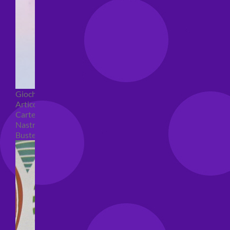
Giochi pirici
Articoli per confezioni regalo
Carte regalo
Nastri e coccarde
Buste regalo