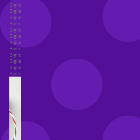
Biglietti auguri compleanno
Biglietti auguri amore
Biglietti auguri nascita
Biglietti auguri primo compleanno
Biglietti auguri battesimo
Biglietti auguri per prima comunione
Biglietti auguri cresima
Biglietti auguri matrimonio
Biglietti auguri anniversario matrimonio
Biglietti auguri Natale
Biglietti auguri laurea
Biglietti auguri generici