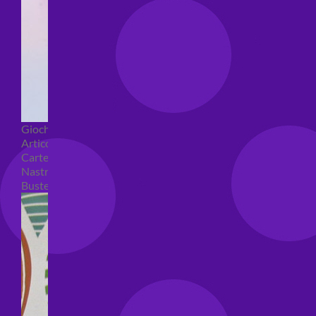
Giochi pirici
Articoli per confezioni regalo
Carte regalo
Nastri e coccarde
Buste regalo