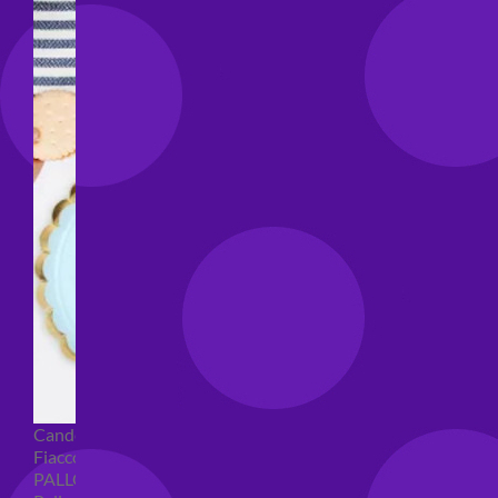
Candeline compleanno
Fiaccole
PALLONCINI