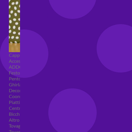
Cappellini per feste
Accessori per feste
ADDOBBI COMPLEANNO
Festoni compleanno
Pentolacce
Ghirlande decorative
Decorazioni tavola
Coordinati tavola per feste
Piatti compleanno
Centrotavola
Bicchieri feste
Altro
Tovaglioli
Tovaglie compleanno