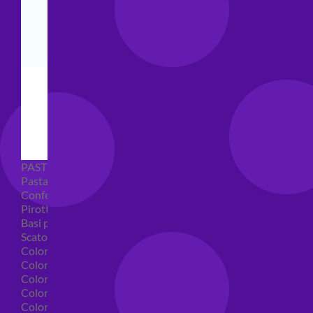
PASTICCERIA
Pasta di zucchero
Confetti
Pirottini
Basi polistirolo per torte
Scatole per torte
Coloranti alimentari
Coloranti alimentari in gel
Colorante alimentare spray
Coloranti alimentari in polvere
Coloranti liquidi