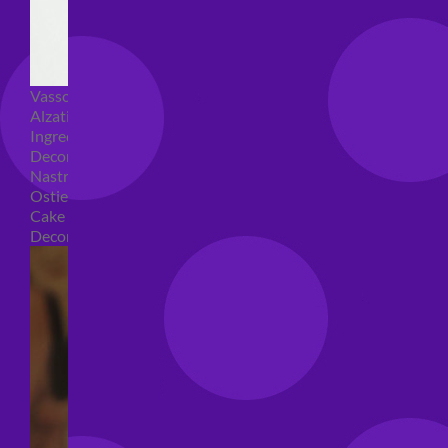
Vassoi e sottotorta
Alzatine per dolci
Ingredienti torte
Decorazioni torte
Nastri e girotorte
Ostie per torte
Cake Topper
Decori per torte