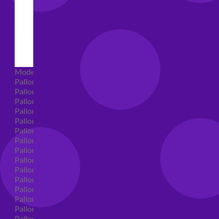
Modellabili
Palloncini mongolfiera in lattice
Palloncini Mini Shape
Palloncini Shape
Palloncini nascita shape
Palloncini Battesimo shape
Palloncini Altre Ricorrenze Shape
Palloncini primo compleanno shape
Palloncini Animali Shape
Palloncini Personaggi shape
Palloncini comunione shape
Palloncini Cresima shape
Palloncini laurea shape
Palloncini compleanno shape
Palloncini 18 anni shape
Palloncini 30 anni shape