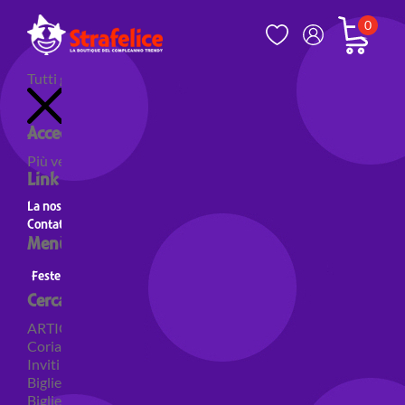
0
Tutti gli articoli
Accedi al tuo account
Più venduti
Nuovi prodotti
Prodotti in evidenza
Link utili
La nostra storia
Contatti
Menù principale
Feste a Tema
Personaggi
Feste a tema Colori
Cerca per categoria
ARTICOLI PER FESTE
Coriandoli e sparacoriandoli
Inviti
Biglietti di auguri
Biglietti auguri pensione