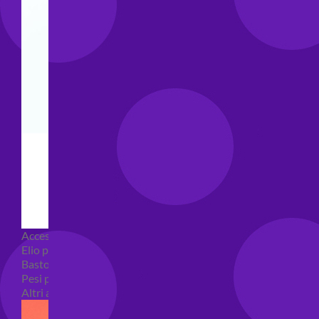
Accessori e Attrezzatura palloncini
Elio per palloncini
Bastoncini per palloncini
Pesi per palloncini
Altri accessori palloncini