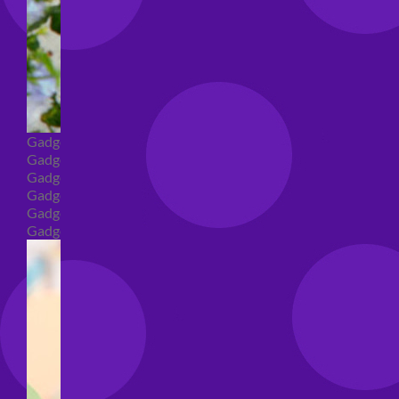
Gadget
Gadget addio al nubilato
Gadget Laurea
Gadget addio al celibato
Gadget per compleanno
Gadget generici