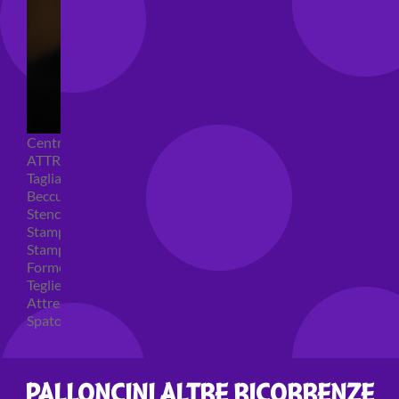
Centrini e Sacchetti Alimentari
ATTREZZI PER DOLCI
Tagliapasta
Beccucci e Sac à poche
Stencil per torte
Stampi ad espulsione
Stampi in silicone
Forme per cioccolato
Teglie per torte
Attrezzi cake design
Spatole ed accessori per decorare
PALLONCINI ALTRE RICORRENZE