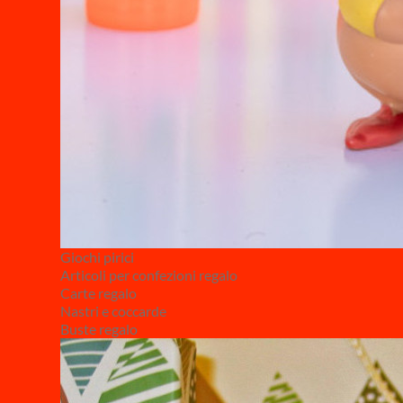
Giochi pirici
Articoli per confezioni regalo
Carte regalo
Nastri e coccarde
Buste regalo