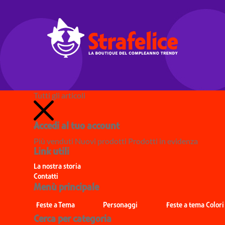
Tutti gli articoli
Accedi al tuo account
Più venduti
Nuovi prodotti
Prodotti in evidenza
Link utili
La nostra storia
Contatti
Menù principale
Feste a Tema
Personaggi
Feste a tema Colori
Cerca per categoria