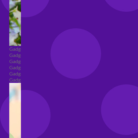
Gadget
Gadget addio al nubilato
Gadget Laurea
Gadget addio al celibato
Gadget per compleanno
Gadget generici