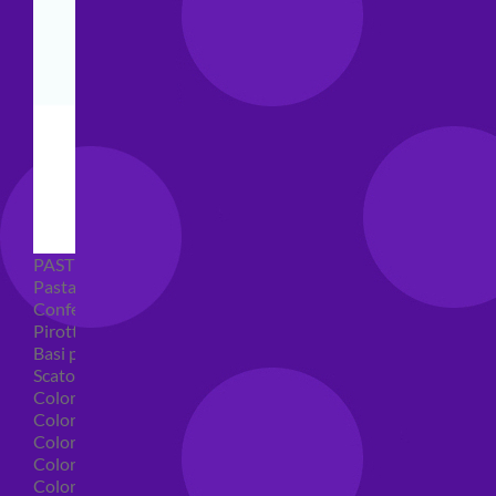
PASTICCERIA
Pasta di zucchero
Confetti
Pirottini
Basi polistirolo per torte
Scatole per torte
Coloranti alimentari
Coloranti alimentari in gel
Colorante alimentare spray
Coloranti alimentari in polvere
Coloranti liquidi