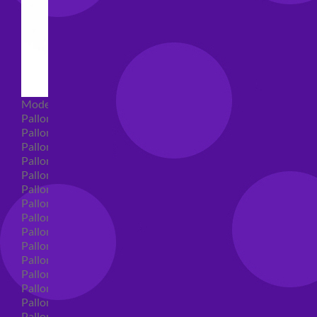
Modellabili
Palloncini mongolfiera in lattice
Palloncini Mini Shape
Palloncini Shape
Palloncini nascita shape
Palloncini Battesimo shape
Palloncini Altre Ricorrenze Shape
Palloncini primo compleanno shape
Palloncini Animali Shape
Palloncini Personaggi shape
Palloncini comunione shape
Palloncini Cresima shape
Palloncini laurea shape
Palloncini compleanno shape
Palloncini 18 anni shape
Palloncini 30 anni shape