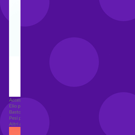
Accessori e Attrezzatura palloncini
Elio per palloncini
Bastoncini per palloncini
Pesi per palloncini
Altri accessori palloncini