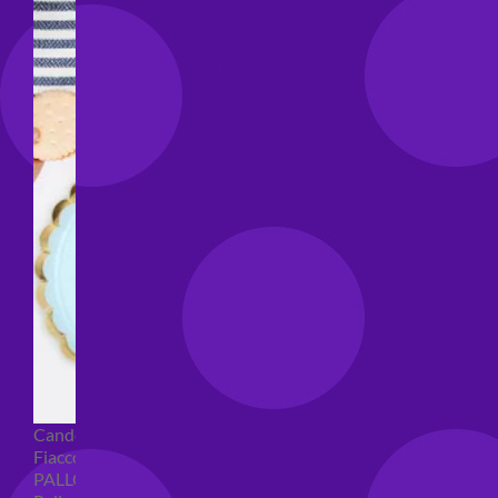
Candeline compleanno
Fiaccole
PALLONCINI