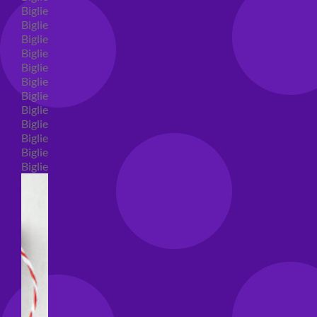
Biglietti auguri compleanno
Biglietti auguri amore
Biglietti auguri nascita
Biglietti auguri primo compleanno
Biglietti auguri battesimo
Biglietti auguri per prima comunione
Biglietti auguri cresima
Biglietti auguri matrimonio
Biglietti auguri anniversario matrimonio
Biglietti auguri Natale
Biglietti auguri laurea
Biglietti auguri generici