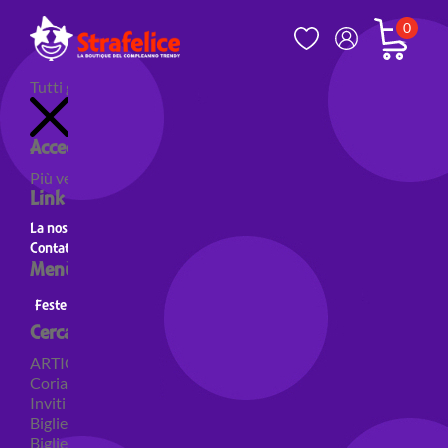
0
Tutti gli articoli
Accedi al tuo account
Più venduti
Nuovi prodotti
Prodotti in evidenza
Link utili
La nostra storia
Contatti
Menù principale
Feste a Tema
Personaggi
Feste a tema Colori
Cerca per categoria
ARTICOLI PER FESTE
Coriandoli e sparacoriandoli
Inviti
Biglietti di auguri
Biglietti auguri pensione