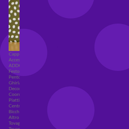
Cappellini per feste
Accessori per feste
ADDOBBI COMPLEANNO
Festoni compleanno
Pentolacce
Ghirlande decorative
Decorazioni tavola
Coordinati tavola per feste
Piatti compleanno
Centrotavola
Bicchieri feste
Altro
Tovaglioli
Tovaglie compleanno