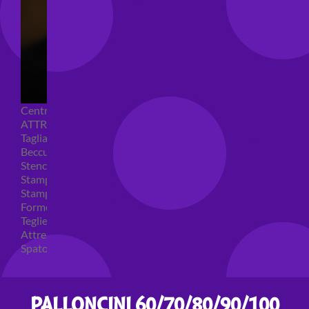
Centrini e Sacchetti Alimentari
ATTREZZI PER DOLCI
Tagliapasta
Beccucci e Sac à poche
Stencil per torte
Stampi ad espulsione
Stampi in silicone
Forme per cioccolato
Teglie per torte
Attrezzi cake design
Spatole ed accessori per decorare
PALLONCINI 60/70/80/90/100