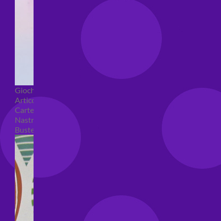
Giochi pirici
Articoli per confezioni regalo
Carte regalo
Nastri e coccarde
Buste regalo