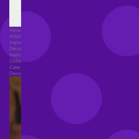
Vassoi e sottotorta
Alzatine per dolci
Ingredienti torte
Decorazioni torte
Nastri e girotorte
Ostie per torte
Cake Topper
Decori per torte