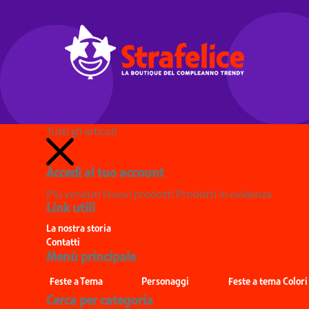
Tutti gli articoli
Accedi al tuo account
Più venduti
Nuovi prodotti
Prodotti in evidenza
Link utili
La nostra storia
Contatti
Menù principale
Feste a Tema
Personaggi
Feste a tema Colori
Cerca per categoria