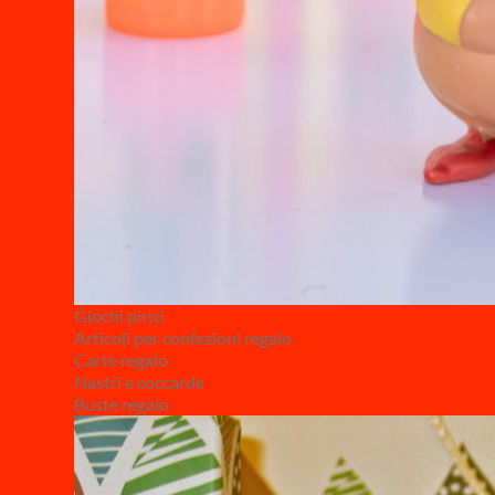
Giochi pirici
Articoli per confezioni regalo
Carte regalo
Nastri e coccarde
Buste regalo