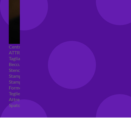
Centrini e Sacchetti Alimentari
ATTREZZI PER DOLCI
Tagliapasta
Beccucci e Sac à poche
Stencil per torte
Stampi ad espulsione
Stampi in silicone
Forme per cioccolato
Teglie per torte
Attrezzi cake design
Spatole ed accessori per decorare