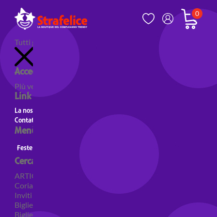
0
Tutti gli articoli
Accedi al tuo account
Più venduti
Nuovi prodotti
Prodotti in evidenza
Link utili
La nostra storia
Contatti
Menù principale
Feste a Tema
Personaggi
Feste a tema Colori
Cerca per categoria
ARTICOLI PER FESTE
Coriandoli e sparacoriandoli
Inviti
Biglietti di auguri
Biglietti auguri pensione