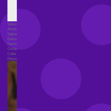
Vassoi e sottotorta
Alzatine per dolci
Ingredienti torte
Decorazioni torte
Nastri e girotorte
Ostie per torte
Cake Topper
Decori per torte