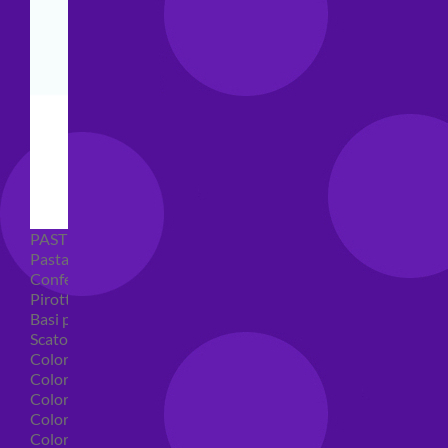
PASTICCERIA
Pasta di zucchero
Confetti
Pirottini
Basi polistirolo per torte
Scatole per torte
Coloranti alimentari
Coloranti alimentari in gel
Colorante alimentare spray
Coloranti alimentari in polvere
Coloranti liquidi