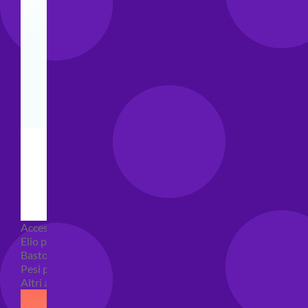
Accessori e Attrezzatura palloncini
Elio per palloncini
Bastoncini per palloncini
Pesi per palloncini
Altri accessori palloncini