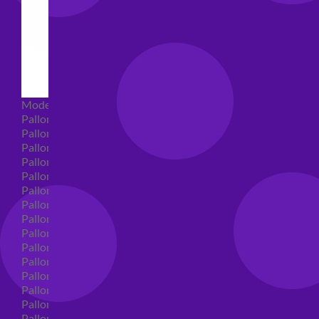
Modellabili
Palloncini mongolfiera in lattice
Palloncini Mini Shape
Palloncini Shape
Palloncini nascita shape
Palloncini Battesimo shape
Palloncini Altre Ricorrenze Shape
Palloncini primo compleanno shape
Palloncini Animali Shape
Palloncini Personaggi shape
Palloncini comunione shape
Palloncini Cresima shape
Palloncini laurea shape
Palloncini compleanno shape
Palloncini 18 anni shape
Palloncini 30 anni shape