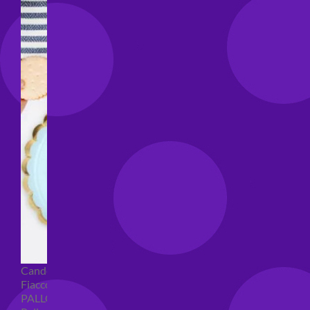
Candeline compleanno
Fiaccole
PALLONCINI