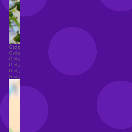
Gadget
Gadget addio al nubilato
Gadget Laurea
Gadget addio al celibato
Gadget per compleanno
Gadget generici