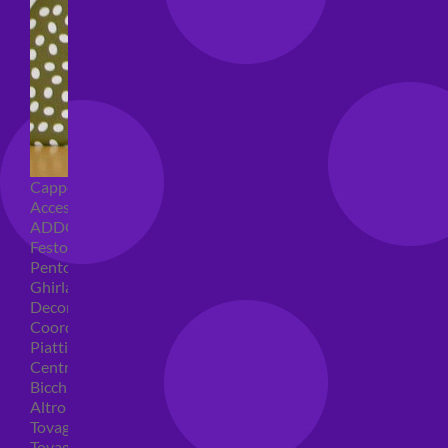
Cappellini per feste
Accessori per feste
ADDOBBI COMPLEANNO
Festoni compleanno
Pentolacce
Ghirlande decorative
Decorazioni tavola
Coordinati tavola per feste
Piatti compleanno
Centrotavola
Bicchieri feste
Altro
Tovaglioli
Tovaglie compleanno