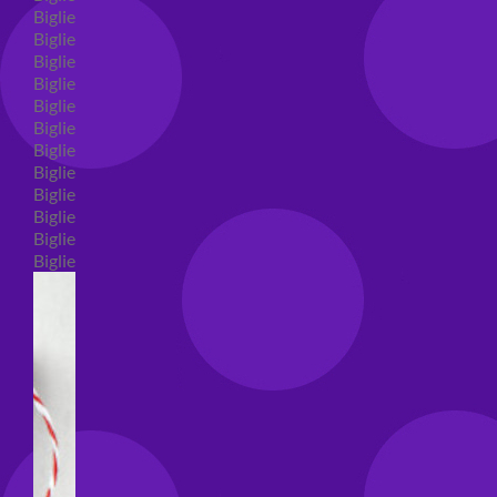
Biglietti auguri compleanno
Biglietti auguri amore
Biglietti auguri nascita
Biglietti auguri primo compleanno
Biglietti auguri battesimo
Biglietti auguri per prima comunione
Biglietti auguri cresima
Biglietti auguri matrimonio
Biglietti auguri anniversario matrimonio
Biglietti auguri Natale
Biglietti auguri laurea
Biglietti auguri generici