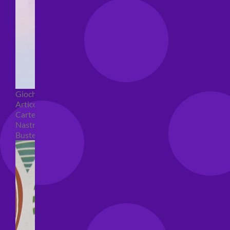
Giochi pirici
Articoli per confezioni regalo
Carte regalo
Nastri e coccarde
Buste regalo