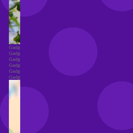
Gadget
Gadget addio al nubilato
Gadget Laurea
Gadget addio al celibato
Gadget per compleanno
Gadget generici