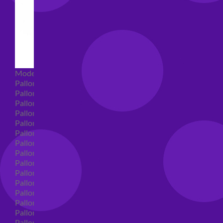
Modellabili
Palloncini mongolfiera in lattice
Palloncini Mini Shape
Palloncini Shape
Palloncini nascita shape
Palloncini Battesimo shape
Palloncini Altre Ricorrenze Shape
Palloncini primo compleanno shape
Palloncini Animali Shape
Palloncini Personaggi shape
Palloncini comunione shape
Palloncini Cresima shape
Palloncini laurea shape
Palloncini compleanno shape
Palloncini 18 anni shape
Palloncini 30 anni shape