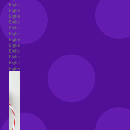
Biglietti auguri compleanno
Biglietti auguri amore
Biglietti auguri nascita
Biglietti auguri primo compleanno
Biglietti auguri battesimo
Biglietti auguri per prima comunione
Biglietti auguri cresima
Biglietti auguri matrimonio
Biglietti auguri anniversario matrimonio
Biglietti auguri Natale
Biglietti auguri laurea
Biglietti auguri generici