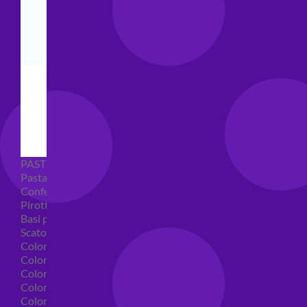
PASTICCERIA
Pasta di zucchero
Confetti
Pirottini
Basi polistirolo per torte
Scatole per torte
Coloranti alimentari
Coloranti alimentari in gel
Colorante alimentare spray
Coloranti alimentari in polvere
Coloranti liquidi