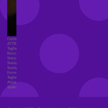
Centrini e Sacchetti Alimentari
ATTREZZI PER DOLCI
Tagliapasta
Beccucci e Sac à poche
Stencil per torte
Stampi ad espulsione
Stampi in silicone
Forme per cioccolato
Teglie per torte
Attrezzi cake design
Spatole ed accessori per decorare