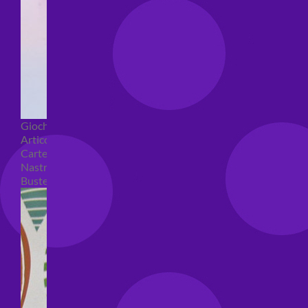
Giochi pirici
Articoli per confezioni regalo
Carte regalo
Nastri e coccarde
Buste regalo