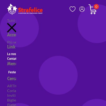
0
Tutti gli articoli
Accedi al tuo account
Più venduti
Nuovi prodotti
Prodotti in evidenza
Link utili
La nostra storia
Contatti
Menù principale
Feste a Tema
Personaggi
Feste a tema Colori
Cerca per categoria
ARTICOLI PER FESTE
Coriandoli e sparacoriandoli
Inviti
Biglietti di auguri
Biglietti auguri pensione