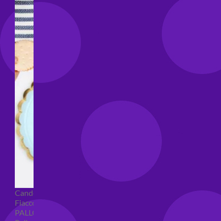
Candeline compleanno
Fiaccole
PALLONCINI