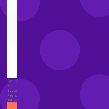
Accessori e Attrezzatura palloncini
Elio per palloncini
Bastoncini per palloncini
Pesi per palloncini
Altri accessori palloncini