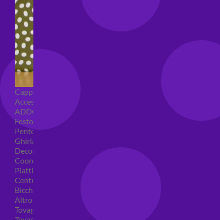
Cappellini per feste
Accessori per feste
ADDOBBI COMPLEANNO
Festoni compleanno
Pentolacce
Ghirlande decorative
Decorazioni tavola
Coordinati tavola per feste
Piatti compleanno
Centrotavola
Bicchieri feste
Altro
Tovaglioli
Tovaglie compleanno