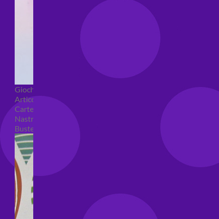
Giochi pirici
Articoli per confezioni regalo
Carte regalo
Nastri e coccarde
Buste regalo