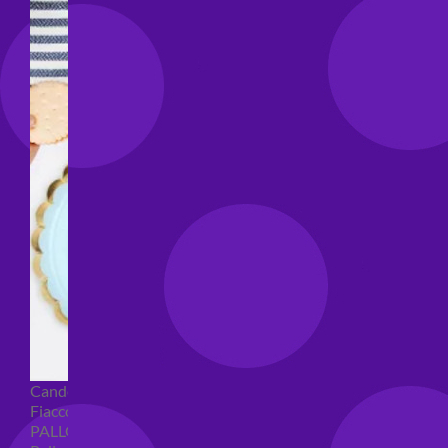
Candeline compleanno
Fiaccole
PALLONCINI