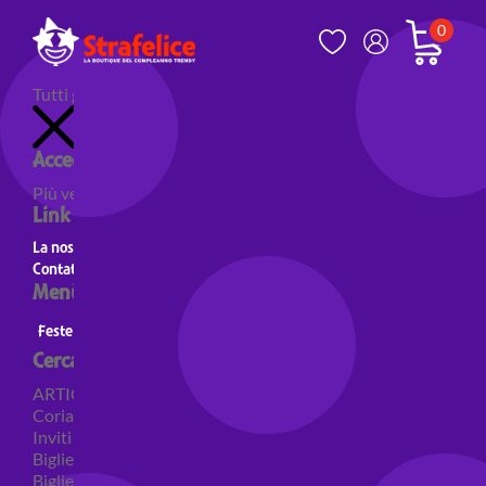
0
Tutti gli articoli
Accedi al tuo account
Più venduti
Nuovi prodotti
Prodotti in evidenza
Link utili
La nostra storia
Contatti
Menù principale
Feste a Tema
Personaggi
Feste a tema Colori
Cerca per categoria
ARTICOLI PER FESTE
Coriandoli e sparacoriandoli
Inviti
Biglietti di auguri
Biglietti auguri pensione