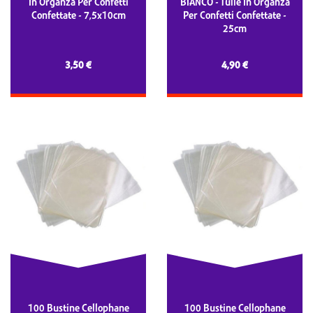
In Organza Per Confetti
BIANCO - Tulle In Organza
Confettate - 7,5x10cm
Per Confetti Confettate -
25cm
3,50 €
4,90 €
100 Bustine Cellophane
100 Bustine Cellophane