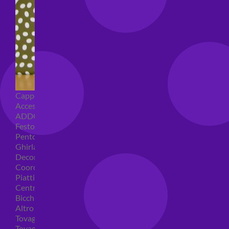
Cappellini per feste
Accessori per feste
ADDOBBI COMPLEANNO
Festoni compleanno
Pentolacce
Ghirlande decorative
Decorazioni tavola
Coordinati tavola per feste
Piatti compleanno
Centrotavola
Bicchieri feste
Altro
Tovaglioli
Tovaglie compleanno