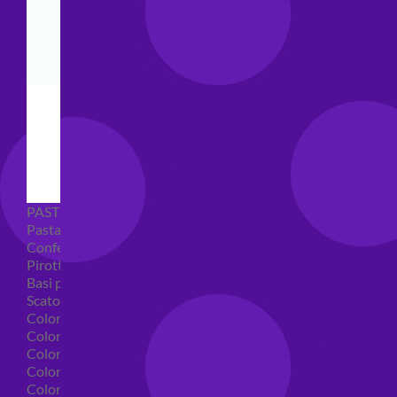
PASTICCERIA
Pasta di zucchero
Confetti
Pirottini
Basi polistirolo per torte
Scatole per torte
Coloranti alimentari
Coloranti alimentari in gel
Colorante alimentare spray
Coloranti alimentari in polvere
Coloranti liquidi