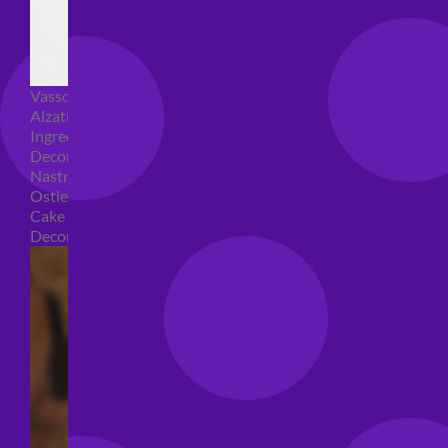
Vassoi e sottotorta
Alzatine per dolci
Ingredienti torte
Decorazioni torte
Nastri e girotorte
Ostie per torte
Cake Topper
Decori per torte