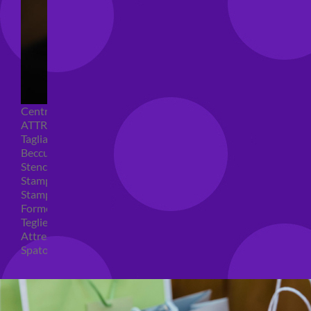
Centrini e Sacchetti Alimentari
ATTREZZI PER DOLCI
Tagliapasta
Beccucci e Sac à poche
Stencil per torte
Stampi ad espulsione
Stampi in silicone
Forme per cioccolato
Teglie per torte
Attrezzi cake design
Spatole ed accessori per decorare