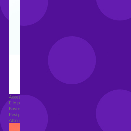
Accessori e Attrezzatura palloncini
Elio per palloncini
Bastoncini per palloncini
Pesi per palloncini
Altri accessori palloncini