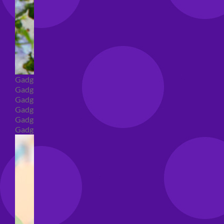
Gadget
Gadget addio al nubilato
Gadget Laurea
Gadget addio al celibato
Gadget per compleanno
Gadget generici