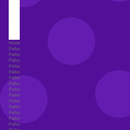
Modellabili
Palloncini mongolfiera in lattice
Palloncini Mini Shape
Palloncini Shape
Palloncini nascita shape
Palloncini Battesimo shape
Palloncini Altre Ricorrenze Shape
Palloncini primo compleanno shape
Palloncini Animali Shape
Palloncini Personaggi shape
Palloncini comunione shape
Palloncini Cresima shape
Palloncini laurea shape
Palloncini compleanno shape
Palloncini 18 anni shape
Palloncini 30 anni shape