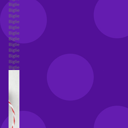
Biglietti auguri compleanno
Biglietti auguri amore
Biglietti auguri nascita
Biglietti auguri primo compleanno
Biglietti auguri battesimo
Biglietti auguri per prima comunione
Biglietti auguri cresima
Biglietti auguri matrimonio
Biglietti auguri anniversario matrimonio
Biglietti auguri Natale
Biglietti auguri laurea
Biglietti auguri generici