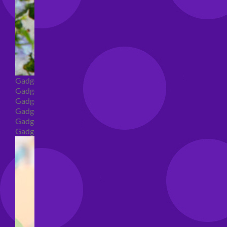
Gadget
Gadget addio al nubilato
Gadget Laurea
Gadget addio al celibato
Gadget per compleanno
Gadget generici