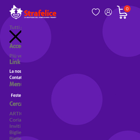
0
Tutti gli articoli
Accedi al tuo account
Più venduti
Nuovi prodotti
Prodotti in evidenza
Link utili
La nostra storia
Contatti
Menù principale
Feste a Tema
Personaggi
Feste a tema Colori
Cerca per categoria
ARTICOLI PER FESTE
Coriandoli e sparacoriandoli
Inviti
Biglietti di auguri
Biglietti auguri pensione