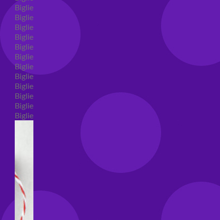
Biglietti auguri compleanno
Biglietti auguri amore
Biglietti auguri nascita
Biglietti auguri primo compleanno
Biglietti auguri battesimo
Biglietti auguri per prima comunione
Biglietti auguri cresima
Biglietti auguri matrimonio
Biglietti auguri anniversario matrimonio
Biglietti auguri Natale
Biglietti auguri laurea
Biglietti auguri generici