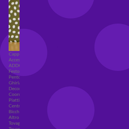
Cappellini per feste
Accessori per feste
ADDOBBI COMPLEANNO
Festoni compleanno
Pentolacce
Ghirlande decorative
Decorazioni tavola
Coordinati tavola per feste
Piatti compleanno
Centrotavola
Bicchieri feste
Altro
Tovaglioli
Tovaglie compleanno