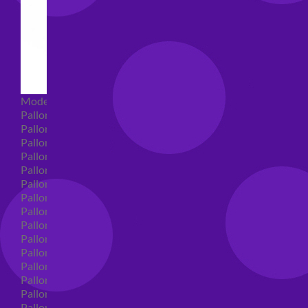
Modellabili
Palloncini mongolfiera in lattice
Palloncini Mini Shape
Palloncini Shape
Palloncini nascita shape
Palloncini Battesimo shape
Palloncini Altre Ricorrenze Shape
Palloncini primo compleanno shape
Palloncini Animali Shape
Palloncini Personaggi shape
Palloncini comunione shape
Palloncini Cresima shape
Palloncini laurea shape
Palloncini compleanno shape
Palloncini 18 anni shape
Palloncini 30 anni shape