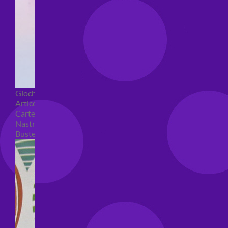
Giochi pirici
Articoli per confezioni regalo
Carte regalo
Nastri e coccarde
Buste regalo