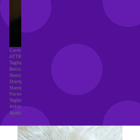
Centrini e Sacchetti Alimentari
ATTREZZI PER DOLCI
Tagliapasta
Beccucci e Sac à poche
Stencil per torte
Stampi ad espulsione
Stampi in silicone
Forme per cioccolato
Teglie per torte
Attrezzi cake design
Spatole ed accessori per decorare