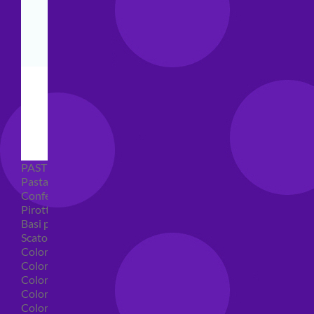
PASTICCERIA
Pasta di zucchero
Confetti
Pirottini
Basi polistirolo per torte
Scatole per torte
Coloranti alimentari
Coloranti alimentari in gel
Colorante alimentare spray
Coloranti alimentari in polvere
Coloranti liquidi