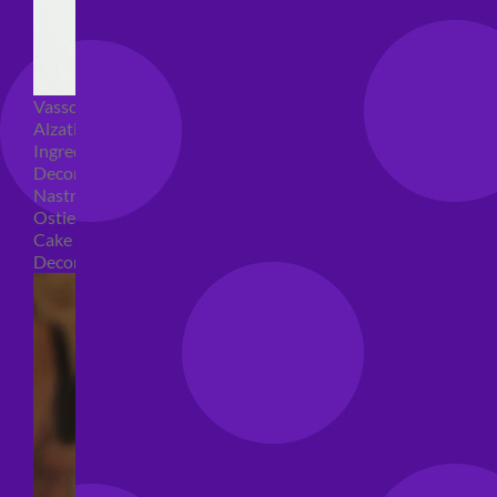
Vassoi e sottotorta
Alzatine per dolci
Ingredienti torte
Decorazioni torte
Nastri e girotorte
Ostie per torte
Cake Topper
Decori per torte