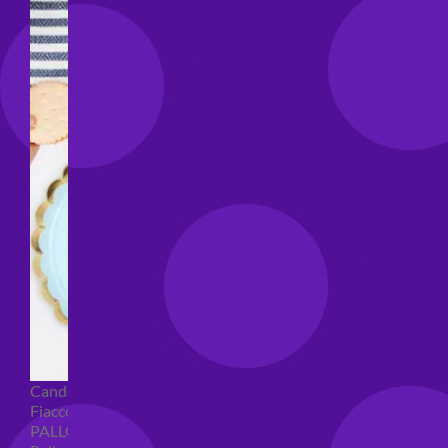
Candeline compleanno
Fiaccole
PALLONCINI