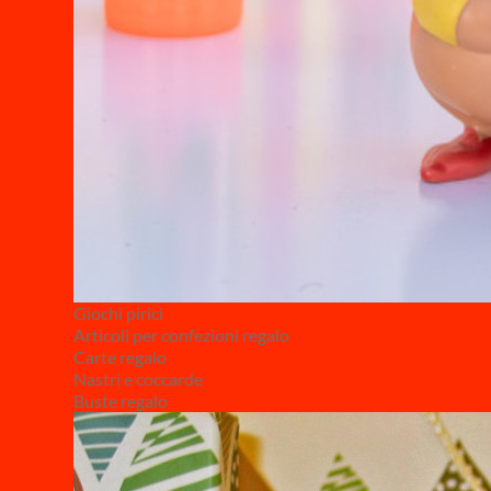
Giochi pirici
Articoli per confezioni regalo
Carte regalo
Nastri e coccarde
Buste regalo