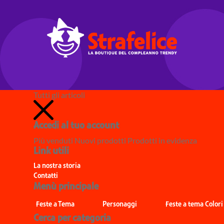
Tutti gli articoli
Accedi al tuo account
Più venduti
Nuovi prodotti
Prodotti in evidenza
Link utili
La nostra storia
Contatti
Menù principale
Feste a Tema
Personaggi
Feste a tema Colori
Cerca per categoria