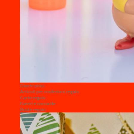
Giochi pirici
Articoli per confezioni regalo
Carte regalo
Nastri e coccarde
Buste regalo