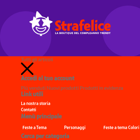
Tutti gli articoli
Accedi al tuo account
Più venduti
Nuovi prodotti
Prodotti in evidenza
Link utili
La nostra storia
Contatti
Menù principale
Feste a Tema
Personaggi
Feste a tema Colori
Cerca per categoria