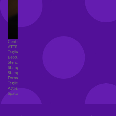
Centrini e Sacchetti Alimentari
ATTREZZI PER DOLCI
Tagliapasta
Beccucci e Sac à poche
Stencil per torte
Stampi ad espulsione
Stampi in silicone
Forme per cioccolato
Teglie per torte
Attrezzi cake design
Spatole ed accessori per decorare