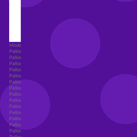
Modellabili
Palloncini mongolfiera in lattice
Palloncini Mini Shape
Palloncini Shape
Palloncini nascita shape
Palloncini Battesimo shape
Palloncini Altre Ricorrenze Shape
Palloncini primo compleanno shape
Palloncini Animali Shape
Palloncini Personaggi shape
Palloncini comunione shape
Palloncini Cresima shape
Palloncini laurea shape
Palloncini compleanno shape
Palloncini 18 anni shape
Palloncini 30 anni shape