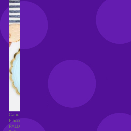
Candeline compleanno
Fiaccole
PALLONCINI