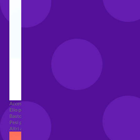
Accessori e Attrezzatura palloncini
Elio per palloncini
Bastoncini per palloncini
Pesi per palloncini
Altri accessori palloncini