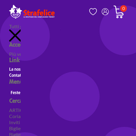
0
Tutti gli articoli
Accedi al tuo account
Più venduti
Nuovi prodotti
Prodotti in evidenza
Link utili
La nostra storia
Contatti
Menù principale
Feste a Tema
Personaggi
Feste a tema Colori
Cerca per categoria
ARTICOLI PER FESTE
Coriandoli e sparacoriandoli
Inviti
Biglietti di auguri
Biglietti auguri pensione