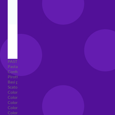
PASTICCERIA
Pasta di zucchero
Confetti
Pirottini
Basi polistirolo per torte
Scatole per torte
Coloranti alimentari
Coloranti alimentari in gel
Colorante alimentare spray
Coloranti alimentari in polvere
Coloranti liquidi