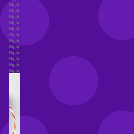
Biglietti auguri compleanno
Biglietti auguri amore
Biglietti auguri nascita
Biglietti auguri primo compleanno
Biglietti auguri battesimo
Biglietti auguri per prima comunione
Biglietti auguri cresima
Biglietti auguri matrimonio
Biglietti auguri anniversario matrimonio
Biglietti auguri Natale
Biglietti auguri laurea
Biglietti auguri generici