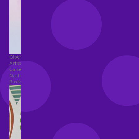
Giochi pirici
Articoli per confezioni regalo
Carte regalo
Nastri e coccarde
Buste regalo