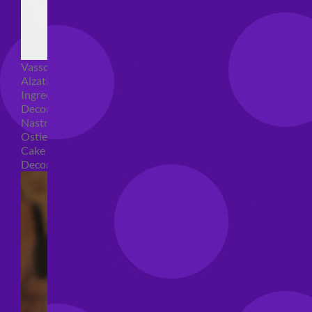
Vassoi e sottotorta
Alzatine per dolci
Ingredienti torte
Decorazioni torte
Nastri e girotorte
Ostie per torte
Cake Topper
Decori per torte