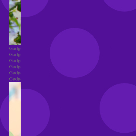
Gadget
Gadget addio al nubilato
Gadget Laurea
Gadget addio al celibato
Gadget per compleanno
Gadget generici