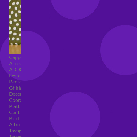
Cappellini per feste
Accessori per feste
ADDOBBI COMPLEANNO
Festoni compleanno
Pentolacce
Ghirlande decorative
Decorazioni tavola
Coordinati tavola per feste
Piatti compleanno
Centrotavola
Bicchieri feste
Altro
Tovaglioli
Tovaglie compleanno