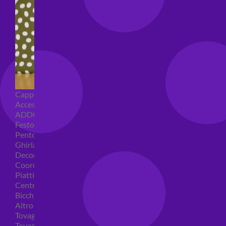
Cappellini per feste
Accessori per feste
ADDOBBI COMPLEANNO
Festoni compleanno
Pentolacce
Ghirlande decorative
Decorazioni tavola
Coordinati tavola per feste
Piatti compleanno
Centrotavola
Bicchieri feste
Altro
Tovaglioli
Tovaglie compleanno