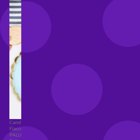
Candeline compleanno
Fiaccole
PALLONCINI