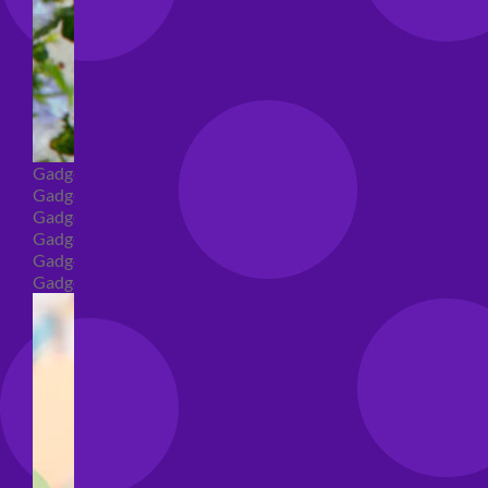
Gadget
Gadget addio al nubilato
Gadget Laurea
Gadget addio al celibato
Gadget per compleanno
Gadget generici