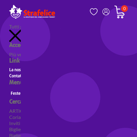
0
Tutti gli articoli
Accedi al tuo account
Più venduti
Nuovi prodotti
Prodotti in evidenza
Link utili
La nostra storia
Contatti
Menù principale
Feste a Tema
Personaggi
Feste a tema Colori
Cerca per categoria
ARTICOLI PER FESTE
Coriandoli e sparacoriandoli
Inviti
Biglietti di auguri
Biglietti auguri pensione