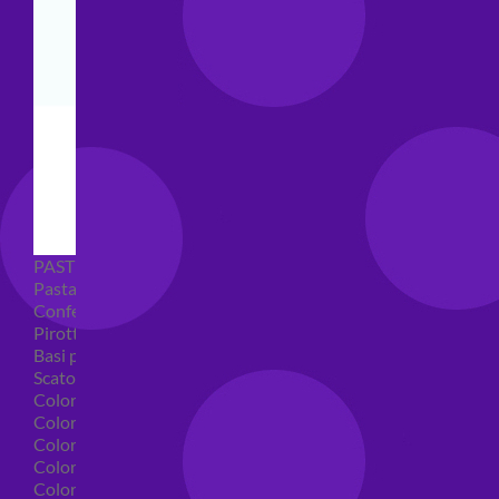
PASTICCERIA
Pasta di zucchero
Confetti
Pirottini
Basi polistirolo per torte
Scatole per torte
Coloranti alimentari
Coloranti alimentari in gel
Colorante alimentare spray
Coloranti alimentari in polvere
Coloranti liquidi