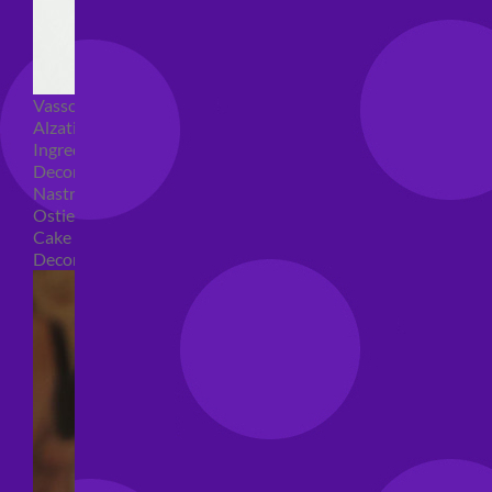
Vassoi e sottotorta
Alzatine per dolci
Ingredienti torte
Decorazioni torte
Nastri e girotorte
Ostie per torte
Cake Topper
Decori per torte