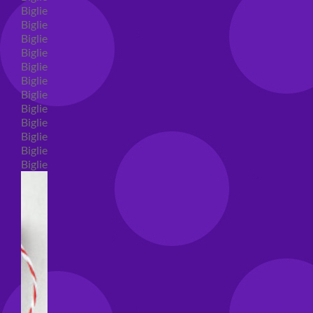
Biglietti auguri compleanno
Biglietti auguri amore
Biglietti auguri nascita
Biglietti auguri primo compleanno
Biglietti auguri battesimo
Biglietti auguri per prima comunione
Biglietti auguri cresima
Biglietti auguri matrimonio
Biglietti auguri anniversario matrimonio
Biglietti auguri Natale
Biglietti auguri laurea
Biglietti auguri generici