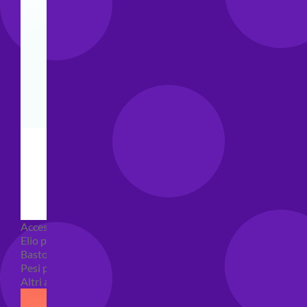
Accessori e Attrezzatura palloncini
Elio per palloncini
Bastoncini per palloncini
Pesi per palloncini
Altri accessori palloncini