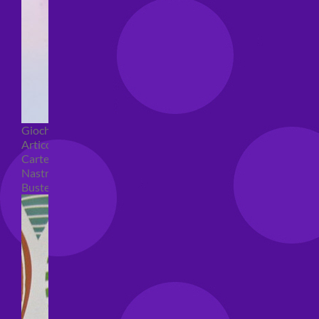
Giochi pirici
Articoli per confezioni regalo
Carte regalo
Nastri e coccarde
Buste regalo