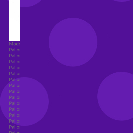
Modellabili
Palloncini mongolfiera in lattice
Palloncini Mini Shape
Palloncini Shape
Palloncini nascita shape
Palloncini Battesimo shape
Palloncini Altre Ricorrenze Shape
Palloncini primo compleanno shape
Palloncini Animali Shape
Palloncini Personaggi shape
Palloncini comunione shape
Palloncini Cresima shape
Palloncini laurea shape
Palloncini compleanno shape
Palloncini 18 anni shape
Palloncini 30 anni shape