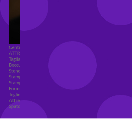
Centrini e Sacchetti Alimentari
ATTREZZI PER DOLCI
Tagliapasta
Beccucci e Sac à poche
Stencil per torte
Stampi ad espulsione
Stampi in silicone
Forme per cioccolato
Teglie per torte
Attrezzi cake design
Spatole ed accessori per decorare