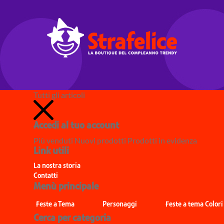
Tutti gli articoli
Accedi al tuo account
Più venduti
Nuovi prodotti
Prodotti in evidenza
Link utili
La nostra storia
Contatti
Menù principale
Feste a Tema
Personaggi
Feste a tema Colori
Cerca per categoria