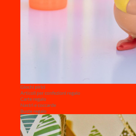
Giochi pirici
Articoli per confezioni regalo
Carte regalo
Nastri e coccarde
Buste regalo