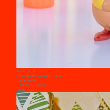
Giochi pirici
Articoli per confezioni regalo
Carte regalo
Nastri e coccarde
Buste regalo