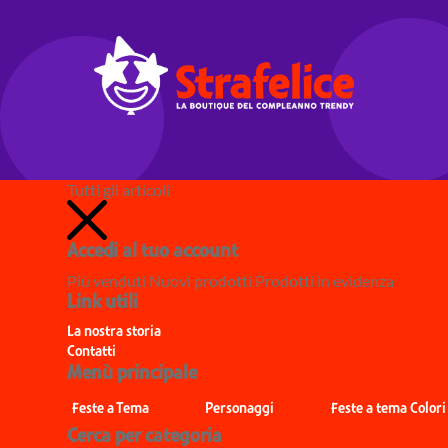
Tutti gli articoli
Accedi al tuo account
Più venduti
Nuovi prodotti
Prodotti in evidenza
Link utili
La nostra storia
Contatti
Menù principale
Feste a Tema
Personaggi
Feste a tema Colori
Cerca per categoria