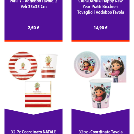
PARTY - Addobbo Tavolo. 2
CAPODANNO Happy New
Veli 33x33 Cm
Year Piatti Bicchieri
Tovaglioli Addobbo Tavola
2,50 €
14,90 €
32 Pz Coordinato NATALE
32pz -Coordinato Tavola