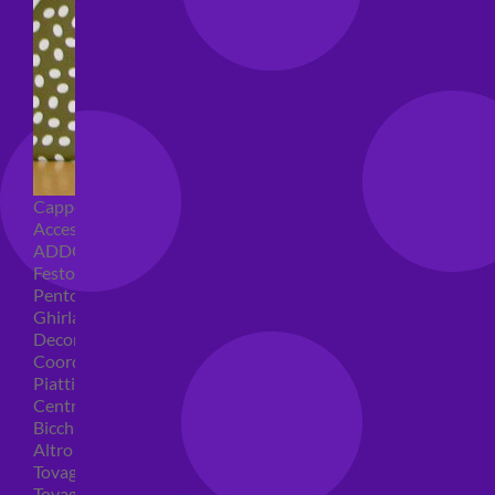
Cappellini per feste
Accessori per feste
ADDOBBI COMPLEANNO
Festoni compleanno
Pentolacce
Ghirlande decorative
Decorazioni tavola
Coordinati tavola per feste
Piatti compleanno
Centrotavola
Bicchieri feste
Altro
Tovaglioli
Tovaglie compleanno