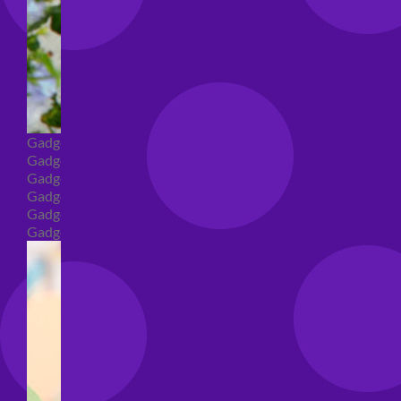
Gadget
Gadget addio al nubilato
Gadget Laurea
Gadget addio al celibato
Gadget per compleanno
Gadget generici