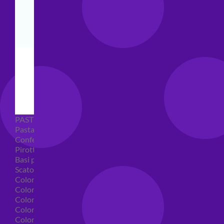
PASTICCERIA
Pasta di zucchero
Confetti
Pirottini
Basi polistirolo per torte
Scatole per torte
Coloranti alimentari
Coloranti alimentari in gel
Colorante alimentare spray
Coloranti alimentari in polvere
Coloranti liquidi