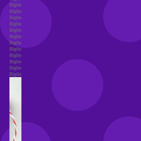
Biglietti auguri compleanno
Biglietti auguri amore
Biglietti auguri nascita
Biglietti auguri primo compleanno
Biglietti auguri battesimo
Biglietti auguri per prima comunione
Biglietti auguri cresima
Biglietti auguri matrimonio
Biglietti auguri anniversario matrimonio
Biglietti auguri Natale
Biglietti auguri laurea
Biglietti auguri generici