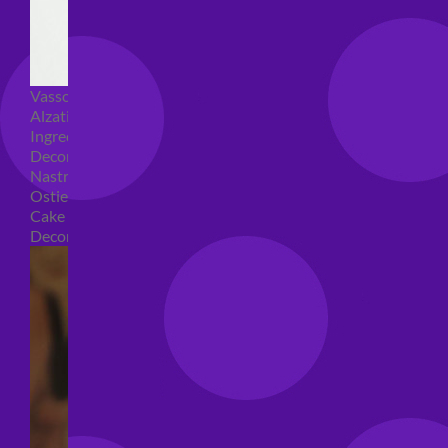
Vassoi e sottotorta
Alzatine per dolci
Ingredienti torte
Decorazioni torte
Nastri e girotorte
Ostie per torte
Cake Topper
Decori per torte