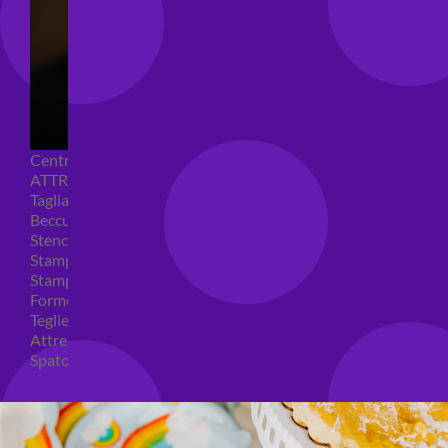
Centrini e Sacchetti Alimentari
ATTREZZI PER DOLCI
Tagliapasta
Beccucci e Sac à poche
Stencil per torte
Stampi ad espulsione
Stampi in silicone
Forme per cioccolato
Teglie per torte
Attrezzi cake design
Spatole ed accessori per decorare