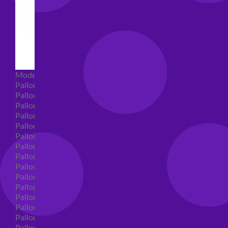
Modellabili
Palloncini mongolfiera in lattice
Palloncini Mini Shape
Palloncini Shape
Palloncini nascita shape
Palloncini Battesimo shape
Palloncini Altre Ricorrenze Shape
Palloncini primo compleanno shape
Palloncini Animali Shape
Palloncini Personaggi shape
Palloncini comunione shape
Palloncini Cresima shape
Palloncini laurea shape
Palloncini compleanno shape
Palloncini 18 anni shape
Palloncini 30 anni shape