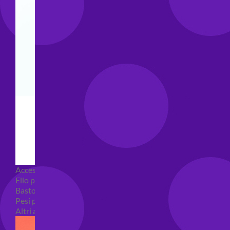
Accessori e Attrezzatura palloncini
Elio per palloncini
Bastoncini per palloncini
Pesi per palloncini
Altri accessori palloncini