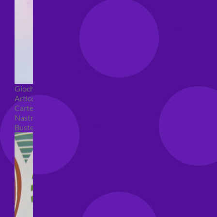
Giochi pirici
Articoli per confezioni regalo
Carte regalo
Nastri e coccarde
Buste regalo