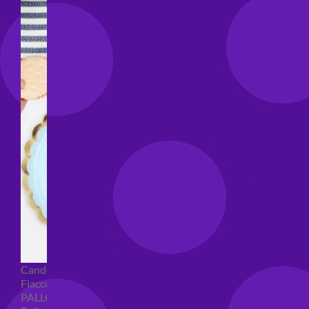
Candeline compleanno
Fiaccole
PALLONCINI