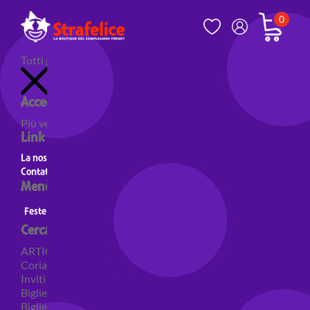
0
Tutti gli articoli
Accedi al tuo account
Più venduti
Nuovi prodotti
Prodotti in evidenza
Link utili
La nostra storia
Contatti
Menù principale
Feste a Tema
Personaggi
Feste a tema Colori
Cerca per categoria
ARTICOLI PER FESTE
Coriandoli e sparacoriandoli
Inviti
Biglietti di auguri
Biglietti auguri pensione