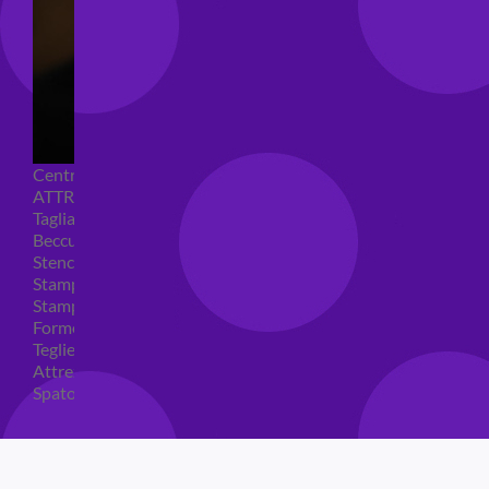
Centrini e Sacchetti Alimentari
ATTREZZI PER DOLCI
Tagliapasta
Beccucci e Sac à poche
Stencil per torte
Stampi ad espulsione
Stampi in silicone
Forme per cioccolato
Teglie per torte
Attrezzi cake design
Spatole ed accessori per decorare