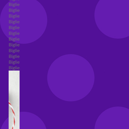
Biglietti auguri compleanno
Biglietti auguri amore
Biglietti auguri nascita
Biglietti auguri primo compleanno
Biglietti auguri battesimo
Biglietti auguri per prima comunione
Biglietti auguri cresima
Biglietti auguri matrimonio
Biglietti auguri anniversario matrimonio
Biglietti auguri Natale
Biglietti auguri laurea
Biglietti auguri generici