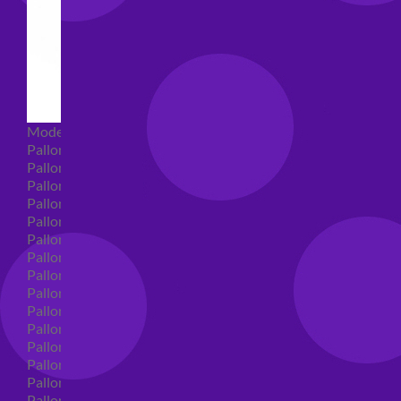
Modellabili
Palloncini mongolfiera in lattice
Palloncini Mini Shape
Palloncini Shape
Palloncini nascita shape
Palloncini Battesimo shape
Palloncini Altre Ricorrenze Shape
Palloncini primo compleanno shape
Palloncini Animali Shape
Palloncini Personaggi shape
Palloncini comunione shape
Palloncini Cresima shape
Palloncini laurea shape
Palloncini compleanno shape
Palloncini 18 anni shape
Palloncini 30 anni shape