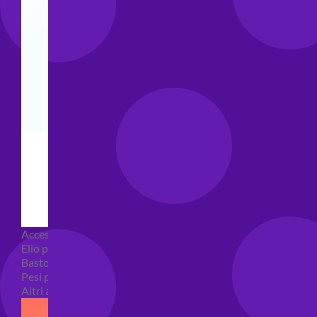
Accessori e Attrezzatura palloncini
Elio per palloncini
Bastoncini per palloncini
Pesi per palloncini
Altri accessori palloncini