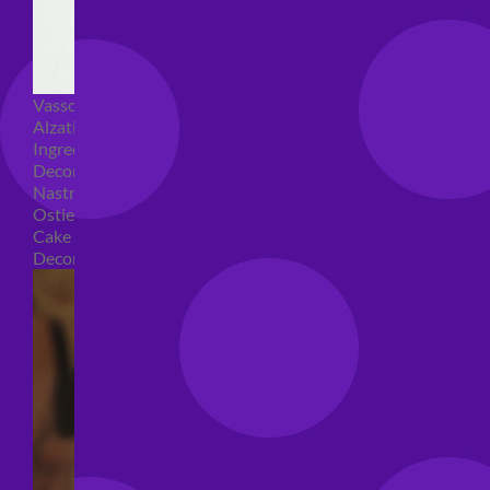
Vassoi e sottotorta
Alzatine per dolci
Ingredienti torte
Decorazioni torte
Nastri e girotorte
Ostie per torte
Cake Topper
Decori per torte