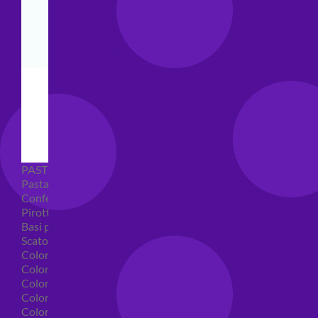
PASTICCERIA
Pasta di zucchero
Confetti
Pirottini
Basi polistirolo per torte
Scatole per torte
Coloranti alimentari
Coloranti alimentari in gel
Colorante alimentare spray
Coloranti alimentari in polvere
Coloranti liquidi