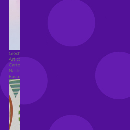
Giochi pirici
Articoli per confezioni regalo
Carte regalo
Nastri e coccarde
Buste regalo