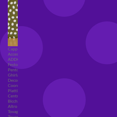
Cappellini per feste
Accessori per feste
ADDOBBI COMPLEANNO
Festoni compleanno
Pentolacce
Ghirlande decorative
Decorazioni tavola
Coordinati tavola per feste
Piatti compleanno
Centrotavola
Bicchieri feste
Altro
Tovaglioli
Tovaglie compleanno