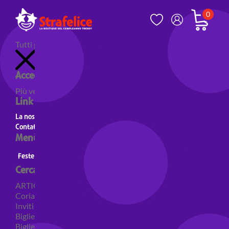
0
Tutti gli articoli
Accedi al tuo account
Più venduti
Nuovi prodotti
Prodotti in evidenza
Link utili
La nostra storia
Contatti
Menù principale
Feste a Tema
Personaggi
Feste a tema Colori
Cerca per categoria
ARTICOLI PER FESTE
Coriandoli e sparacoriandoli
Inviti
Biglietti di auguri
Biglietti auguri pensione