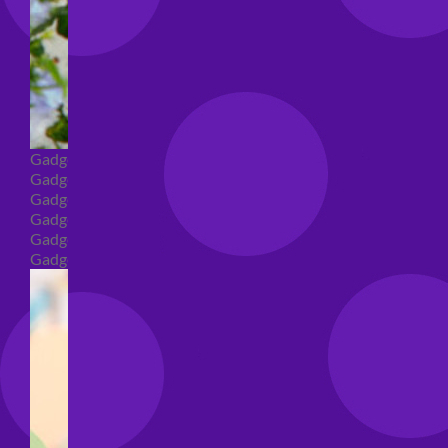
Gadget
Gadget addio al nubilato
Gadget Laurea
Gadget addio al celibato
Gadget per compleanno
Gadget generici