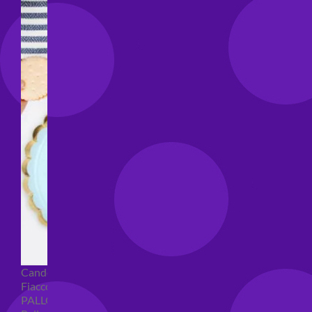
Candeline compleanno
Fiaccole
PALLONCINI