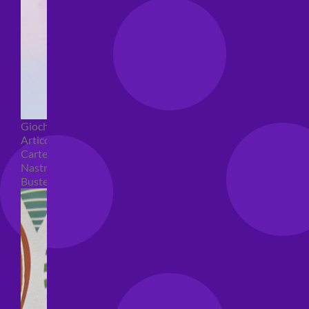
Giochi pirici
Articoli per confezioni regalo
Carte regalo
Nastri e coccarde
Buste regalo