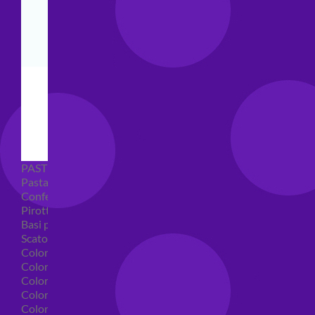
PASTICCERIA
Pasta di zucchero
Confetti
Pirottini
Basi polistirolo per torte
Scatole per torte
Coloranti alimentari
Coloranti alimentari in gel
Colorante alimentare spray
Coloranti alimentari in polvere
Coloranti liquidi