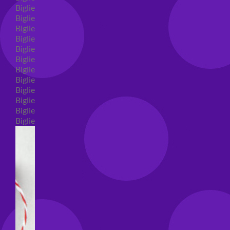
Biglietti auguri compleanno
Biglietti auguri amore
Biglietti auguri nascita
Biglietti auguri primo compleanno
Biglietti auguri battesimo
Biglietti auguri per prima comunione
Biglietti auguri cresima
Biglietti auguri matrimonio
Biglietti auguri anniversario matrimonio
Biglietti auguri Natale
Biglietti auguri laurea
Biglietti auguri generici