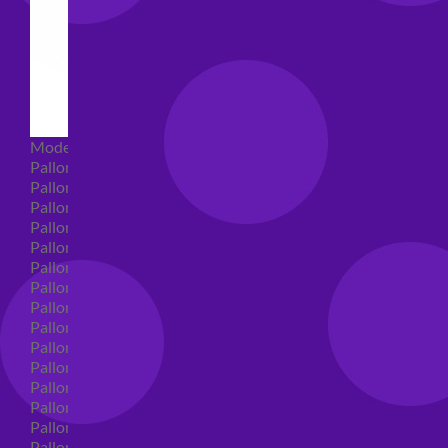
Modellabili
Palloncini mongolfiera in lattice
Palloncini Mini Shape
Palloncini Shape
Palloncini nascita shape
Palloncini Battesimo shape
Palloncini Altre Ricorrenze Shape
Palloncini primo compleanno shape
Palloncini Animali Shape
Palloncini Personaggi shape
Palloncini comunione shape
Palloncini Cresima shape
Palloncini laurea shape
Palloncini compleanno shape
Palloncini 18 anni shape
Palloncini 30 anni shape