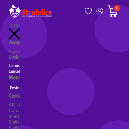
0
Tutti gli articoli
Accedi al tuo account
Più venduti
Nuovi prodotti
Prodotti in evidenza
Link utili
La nostra storia
Contatti
Menù principale
Feste a Tema
Personaggi
Feste a tema Colori
Cerca per categoria
ARTICOLI PER FESTE
Coriandoli e sparacoriandoli
Inviti
Biglietti di auguri
Biglietti auguri pensione