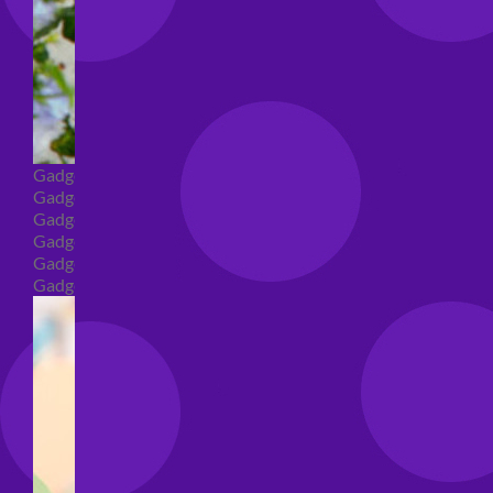
Gadget
Gadget addio al nubilato
Gadget Laurea
Gadget addio al celibato
Gadget per compleanno
Gadget generici