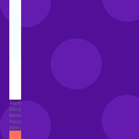
Accessori e Attrezzatura palloncini
Elio per palloncini
Bastoncini per palloncini
Pesi per palloncini
Altri accessori palloncini