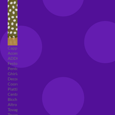
Cappellini per feste
Accessori per feste
ADDOBBI COMPLEANNO
Festoni compleanno
Pentolacce
Ghirlande decorative
Decorazioni tavola
Coordinati tavola per feste
Piatti compleanno
Centrotavola
Bicchieri feste
Altro
Tovaglioli
Tovaglie compleanno