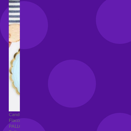
Candeline compleanno
Fiaccole
PALLONCINI