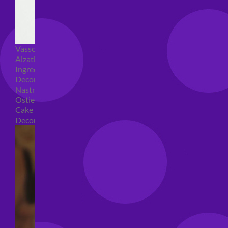
Vassoi e sottotorta
Alzatine per dolci
Ingredienti torte
Decorazioni torte
Nastri e girotorte
Ostie per torte
Cake Topper
Decori per torte