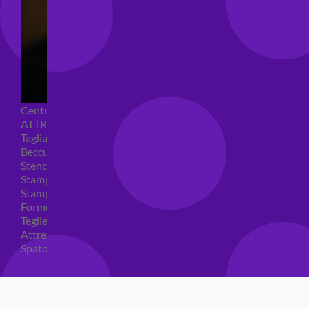
Centrini e Sacchetti Alimentari
ATTREZZI PER DOLCI
Tagliapasta
Beccucci e Sac à poche
Stencil per torte
Stampi ad espulsione
Stampi in silicone
Forme per cioccolato
Teglie per torte
Attrezzi cake design
Spatole ed accessori per decorare