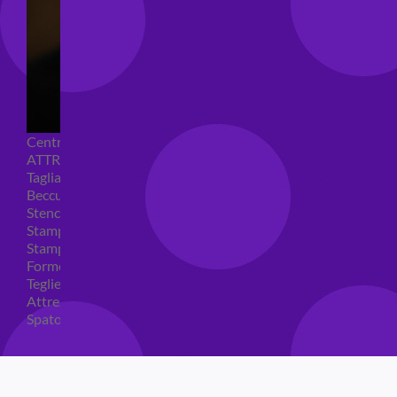
Centrini e Sacchetti Alimentari
ATTREZZI PER DOLCI
Tagliapasta
Beccucci e Sac à poche
Stencil per torte
Stampi ad espulsione
Stampi in silicone
Forme per cioccolato
Teglie per torte
Attrezzi cake design
Spatole ed accessori per decorare