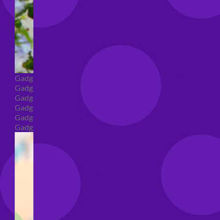
Gadget
Gadget addio al nubilato
Gadget Laurea
Gadget addio al celibato
Gadget per compleanno
Gadget generici