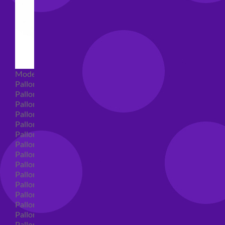
Modellabili
Palloncini mongolfiera in lattice
Palloncini Mini Shape
Palloncini Shape
Palloncini nascita shape
Palloncini Battesimo shape
Palloncini Altre Ricorrenze Shape
Palloncini primo compleanno shape
Palloncini Animali Shape
Palloncini Personaggi shape
Palloncini comunione shape
Palloncini Cresima shape
Palloncini laurea shape
Palloncini compleanno shape
Palloncini 18 anni shape
Palloncini 30 anni shape