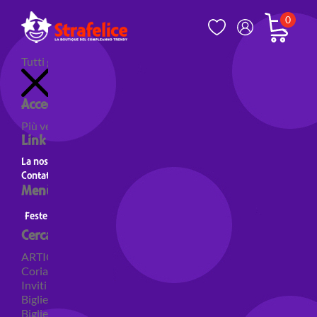
0
Tutti gli articoli
Accedi al tuo account
Più venduti
Nuovi prodotti
Prodotti in evidenza
Link utili
La nostra storia
Contatti
Menù principale
Feste a Tema
Personaggi
Feste a tema Colori
Cerca per categoria
ARTICOLI PER FESTE
Coriandoli e sparacoriandoli
Inviti
Biglietti di auguri
Biglietti auguri pensione