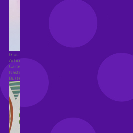
Giochi pirici
Articoli per confezioni regalo
Carte regalo
Nastri e coccarde
Buste regalo