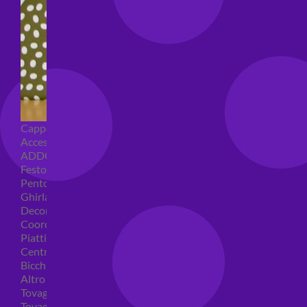
Cappellini per feste
Accessori per feste
ADDOBBI COMPLEANNO
Festoni compleanno
Pentolacce
Ghirlande decorative
Decorazioni tavola
Coordinati tavola per feste
Piatti compleanno
Centrotavola
Bicchieri feste
Altro
Tovaglioli
Tovaglie compleanno