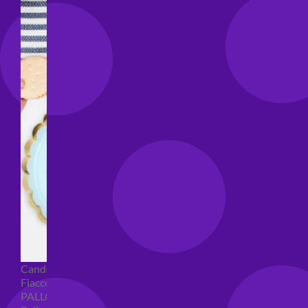
Candeline compleanno
Fiaccole
PALLONCINI