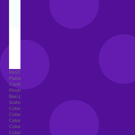
PASTICCERIA
Pasta di zucchero
Confetti
Pirottini
Basi polistirolo per torte
Scatole per torte
Coloranti alimentari
Coloranti alimentari in gel
Colorante alimentare spray
Coloranti alimentari in polvere
Coloranti liquidi