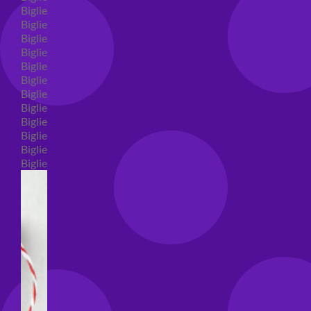
Biglietti auguri compleanno
Biglietti auguri amore
Biglietti auguri nascita
Biglietti auguri primo compleanno
Biglietti auguri battesimo
Biglietti auguri per prima comunione
Biglietti auguri cresima
Biglietti auguri matrimonio
Biglietti auguri anniversario matrimonio
Biglietti auguri Natale
Biglietti auguri laurea
Biglietti auguri generici