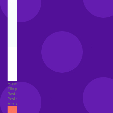
Accessori e Attrezzatura palloncini
Elio per palloncini
Bastoncini per palloncini
Pesi per palloncini
Altri accessori palloncini