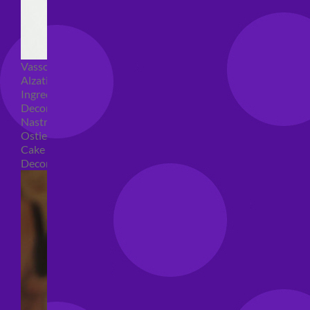
Vassoi e sottotorta
Alzatine per dolci
Ingredienti torte
Decorazioni torte
Nastri e girotorte
Ostie per torte
Cake Topper
Decori per torte