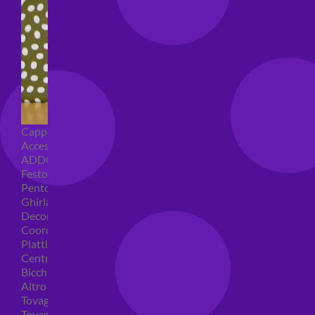
Cappellini per feste
Accessori per feste
ADDOBBI COMPLEANNO
Festoni compleanno
Pentolacce
Ghirlande decorative
Decorazioni tavola
Coordinati tavola per feste
Piatti compleanno
Centrotavola
Bicchieri feste
Altro
Tovaglioli
Tovaglie compleanno