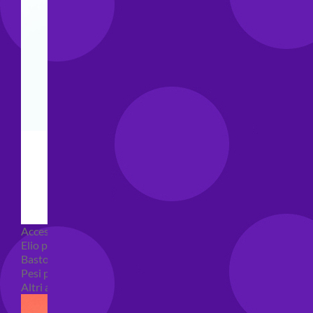
Accessori e Attrezzatura palloncini
Elio per palloncini
Bastoncini per palloncini
Pesi per palloncini
Altri accessori palloncini