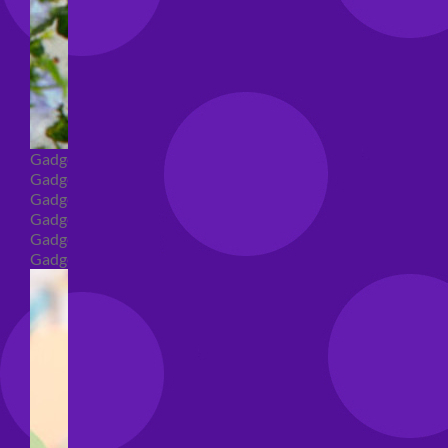
Gadget
Gadget addio al nubilato
Gadget Laurea
Gadget addio al celibato
Gadget per compleanno
Gadget generici