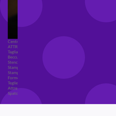
Centrini e Sacchetti Alimentari
ATTREZZI PER DOLCI
Tagliapasta
Beccucci e Sac à poche
Stencil per torte
Stampi ad espulsione
Stampi in silicone
Forme per cioccolato
Teglie per torte
Attrezzi cake design
Spatole ed accessori per decorare