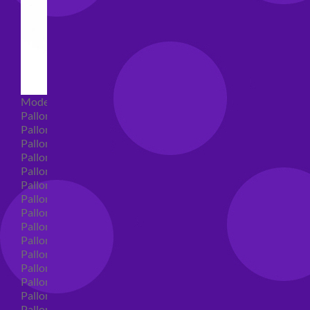
Modellabili
Palloncini mongolfiera in lattice
Palloncini Mini Shape
Palloncini Shape
Palloncini nascita shape
Palloncini Battesimo shape
Palloncini Altre Ricorrenze Shape
Palloncini primo compleanno shape
Palloncini Animali Shape
Palloncini Personaggi shape
Palloncini comunione shape
Palloncini Cresima shape
Palloncini laurea shape
Palloncini compleanno shape
Palloncini 18 anni shape
Palloncini 30 anni shape