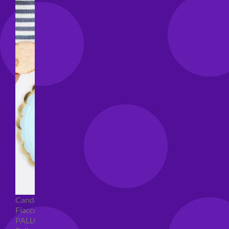
Candeline compleanno
Fiaccole
PALLONCINI