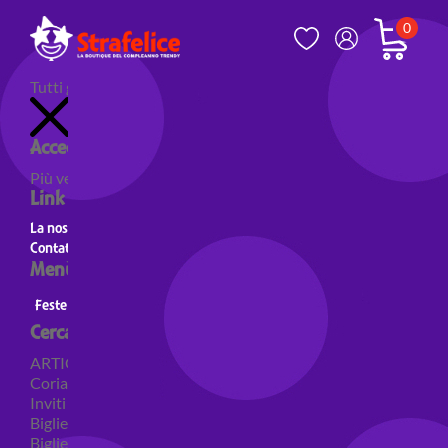
0
Tutti gli articoli
Accedi al tuo account
Più venduti
Nuovi prodotti
Prodotti in evidenza
Link utili
La nostra storia
Contatti
Menù principale
Feste a Tema
Personaggi
Feste a tema Colori
Cerca per categoria
ARTICOLI PER FESTE
Coriandoli e sparacoriandoli
Inviti
Biglietti di auguri
Biglietti auguri pensione