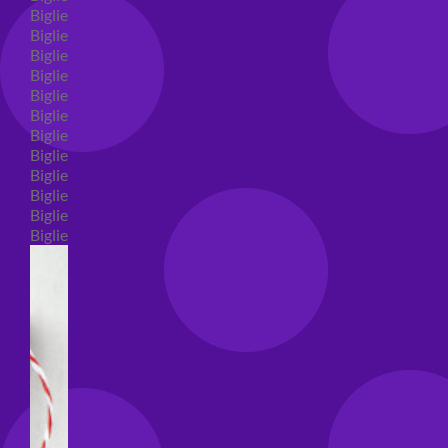
Biglietti auguri compleanno
Biglietti auguri amore
Biglietti auguri nascita
Biglietti auguri primo compleanno
Biglietti auguri battesimo
Biglietti auguri per prima comunione
Biglietti auguri cresima
Biglietti auguri matrimonio
Biglietti auguri anniversario matrimonio
Biglietti auguri Natale
Biglietti auguri laurea
Biglietti auguri generici