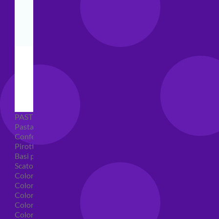
PASTICCERIA
Pasta di zucchero
Confetti
Pirottini
Basi polistirolo per torte
Scatole per torte
Coloranti alimentari
Coloranti alimentari in gel
Colorante alimentare spray
Coloranti alimentari in polvere
Coloranti liquidi