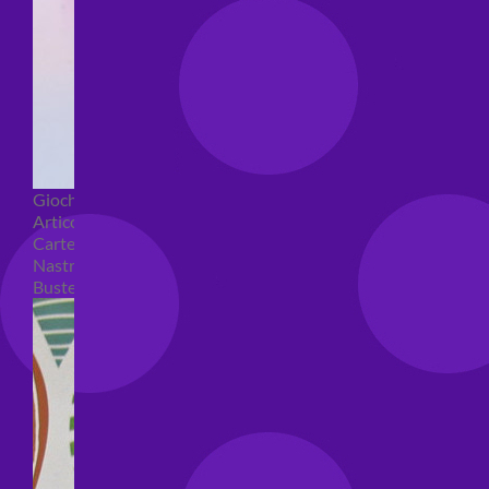
Giochi pirici
Articoli per confezioni regalo
Carte regalo
Nastri e coccarde
Buste regalo