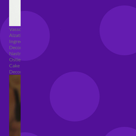
Vassoi e sottotorta
Alzatine per dolci
Ingredienti torte
Decorazioni torte
Nastri e girotorte
Ostie per torte
Cake Topper
Decori per torte