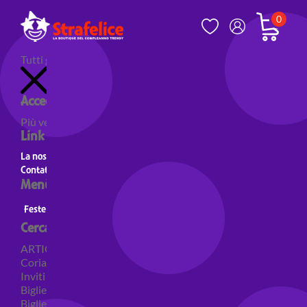
0
Tutti gli articoli
Accedi al tuo account
Più venduti
Nuovi prodotti
Prodotti in evidenza
Link utili
La nostra storia
Contatti
Menù principale
Feste a Tema
Personaggi
Feste a tema Colori
Cerca per categoria
ARTICOLI PER FESTE
Coriandoli e sparacoriandoli
Inviti
Biglietti di auguri
Biglietti auguri pensione