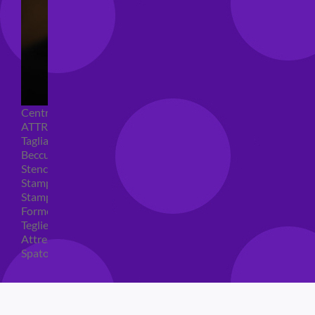
Centrini e Sacchetti Alimentari
ATTREZZI PER DOLCI
Tagliapasta
Beccucci e Sac à poche
Stencil per torte
Stampi ad espulsione
Stampi in silicone
Forme per cioccolato
Teglie per torte
Attrezzi cake design
Spatole ed accessori per decorare