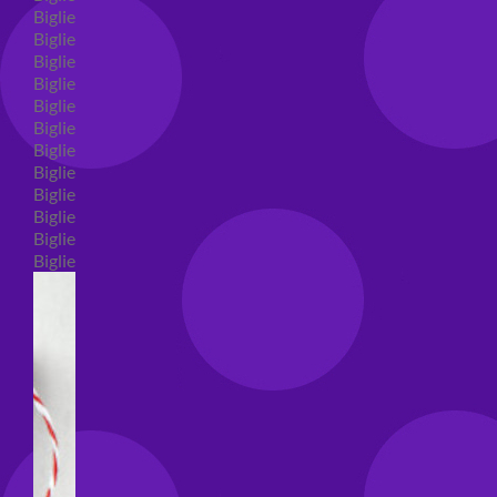
Biglietti auguri compleanno
Biglietti auguri amore
Biglietti auguri nascita
Biglietti auguri primo compleanno
Biglietti auguri battesimo
Biglietti auguri per prima comunione
Biglietti auguri cresima
Biglietti auguri matrimonio
Biglietti auguri anniversario matrimonio
Biglietti auguri Natale
Biglietti auguri laurea
Biglietti auguri generici