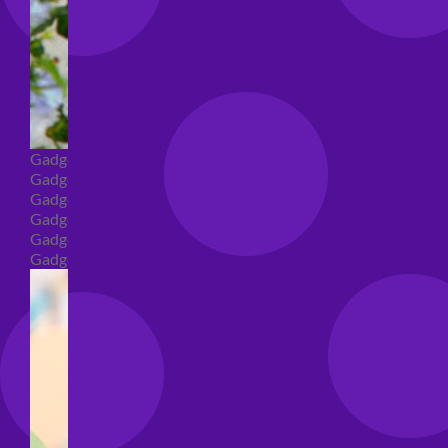
Gadget
Gadget addio al nubilato
Gadget Laurea
Gadget addio al celibato
Gadget per compleanno
Gadget generici