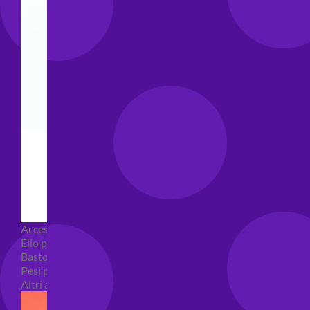
Accessori e Attrezzatura palloncini
Elio per palloncini
Bastoncini per palloncini
Pesi per palloncini
Altri accessori palloncini