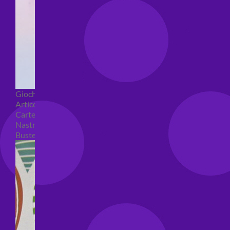
Giochi pirici
Articoli per confezioni regalo
Carte regalo
Nastri e coccarde
Buste regalo