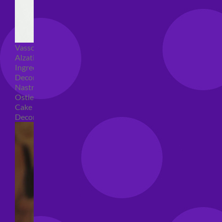
Vassoi e sottotorta
Alzatine per dolci
Ingredienti torte
Decorazioni torte
Nastri e girotorte
Ostie per torte
Cake Topper
Decori per torte