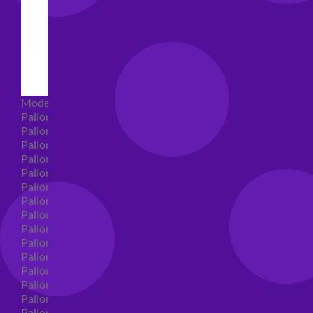
Modellabili
Palloncini mongolfiera in lattice
Palloncini Mini Shape
Palloncini Shape
Palloncini nascita shape
Palloncini Battesimo shape
Palloncini Altre Ricorrenze Shape
Palloncini primo compleanno shape
Palloncini Animali Shape
Palloncini Personaggi shape
Palloncini comunione shape
Palloncini Cresima shape
Palloncini laurea shape
Palloncini compleanno shape
Palloncini 18 anni shape
Palloncini 30 anni shape