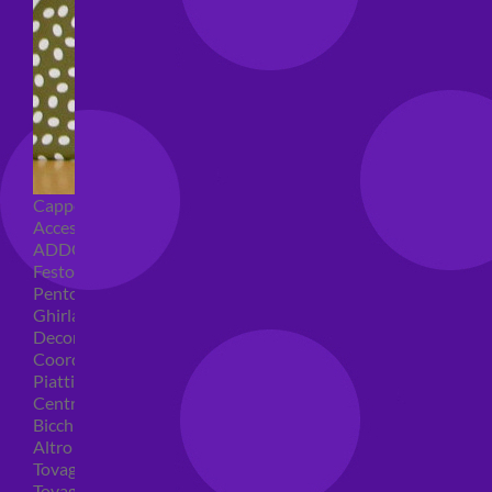
Cappellini per feste
Accessori per feste
ADDOBBI COMPLEANNO
Festoni compleanno
Pentolacce
Ghirlande decorative
Decorazioni tavola
Coordinati tavola per feste
Piatti compleanno
Centrotavola
Bicchieri feste
Altro
Tovaglioli
Tovaglie compleanno