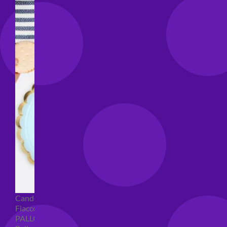
Candeline compleanno
Fiaccole
PALLONCINI