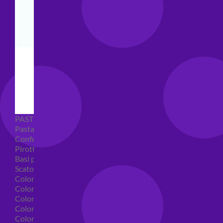
PASTICCERIA
Pasta di zucchero
Confetti
Pirottini
Basi polistirolo per torte
Scatole per torte
Coloranti alimentari
Coloranti alimentari in gel
Colorante alimentare spray
Coloranti alimentari in polvere
Coloranti liquidi