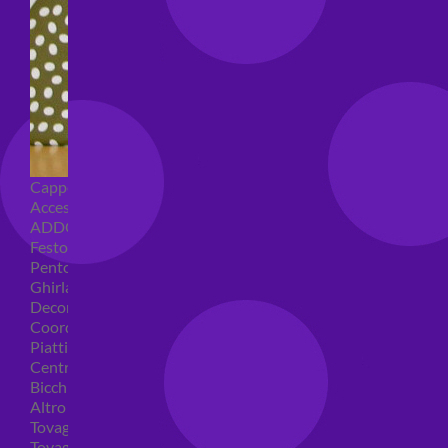
Cappellini per feste
Accessori per feste
ADDOBBI COMPLEANNO
Festoni compleanno
Pentolacce
Ghirlande decorative
Decorazioni tavola
Coordinati tavola per feste
Piatti compleanno
Centrotavola
Bicchieri feste
Altro
Tovaglioli
Tovaglie compleanno