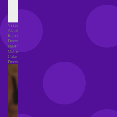
Vassoi e sottotorta
Alzatine per dolci
Ingredienti torte
Decorazioni torte
Nastri e girotorte
Ostie per torte
Cake Topper
Decori per torte