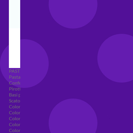
PASTICCERIA
Pasta di zucchero
Confetti
Pirottini
Basi polistirolo per torte
Scatole per torte
Coloranti alimentari
Coloranti alimentari in gel
Colorante alimentare spray
Coloranti alimentari in polvere
Coloranti liquidi