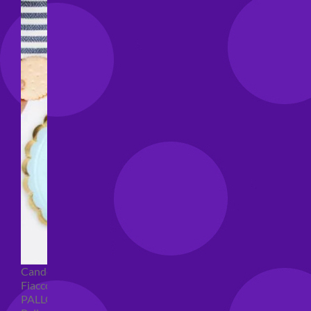
Candeline compleanno
Fiaccole
PALLONCINI