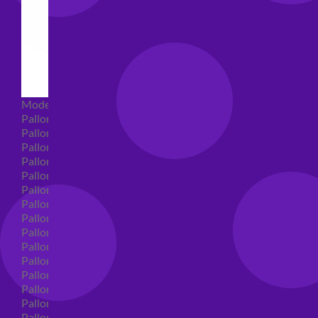
Modellabili
Palloncini mongolfiera in lattice
Palloncini Mini Shape
Palloncini Shape
Palloncini nascita shape
Palloncini Battesimo shape
Palloncini Altre Ricorrenze Shape
Palloncini primo compleanno shape
Palloncini Animali Shape
Palloncini Personaggi shape
Palloncini comunione shape
Palloncini Cresima shape
Palloncini laurea shape
Palloncini compleanno shape
Palloncini 18 anni shape
Palloncini 30 anni shape