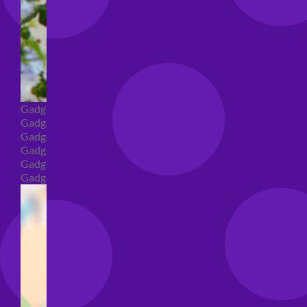
Gadget
Gadget addio al nubilato
Gadget Laurea
Gadget addio al celibato
Gadget per compleanno
Gadget generici