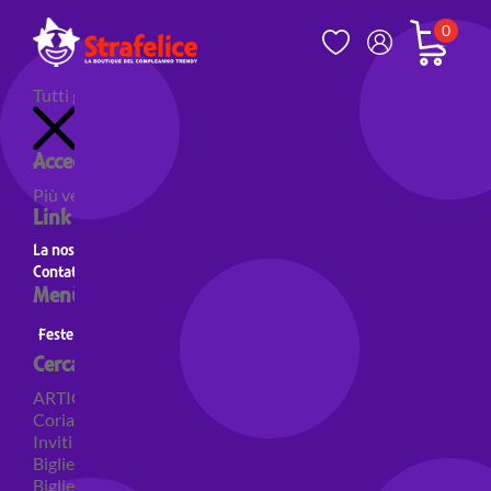
0
Tutti gli articoli
Accedi al tuo account
Più venduti
Nuovi prodotti
Prodotti in evidenza
Link utili
La nostra storia
Contatti
Menù principale
Feste a Tema
Personaggi
Feste a tema Colori
Cerca per categoria
ARTICOLI PER FESTE
Coriandoli e sparacoriandoli
Inviti
Biglietti di auguri
Biglietti auguri pensione