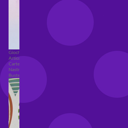
Giochi pirici
Articoli per confezioni regalo
Carte regalo
Nastri e coccarde
Buste regalo