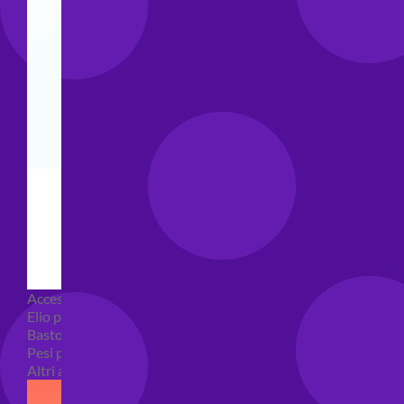
Accessori e Attrezzatura palloncini
Elio per palloncini
Bastoncini per palloncini
Pesi per palloncini
Altri accessori palloncini