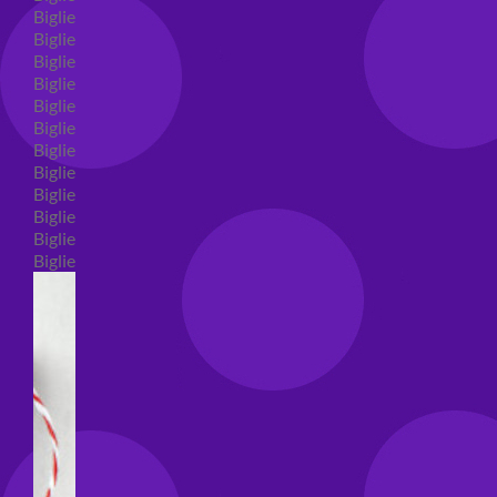
Biglietti auguri compleanno
Biglietti auguri amore
Biglietti auguri nascita
Biglietti auguri primo compleanno
Biglietti auguri battesimo
Biglietti auguri per prima comunione
Biglietti auguri cresima
Biglietti auguri matrimonio
Biglietti auguri anniversario matrimonio
Biglietti auguri Natale
Biglietti auguri laurea
Biglietti auguri generici