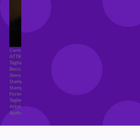
Centrini e Sacchetti Alimentari
ATTREZZI PER DOLCI
Tagliapasta
Beccucci e Sac à poche
Stencil per torte
Stampi ad espulsione
Stampi in silicone
Forme per cioccolato
Teglie per torte
Attrezzi cake design
Spatole ed accessori per decorare