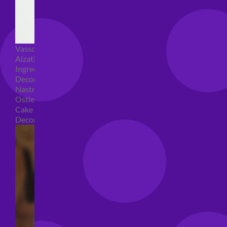
Vassoi e sottotorta
Alzatine per dolci
Ingredienti torte
Decorazioni torte
Nastri e girotorte
Ostie per torte
Cake Topper
Decori per torte