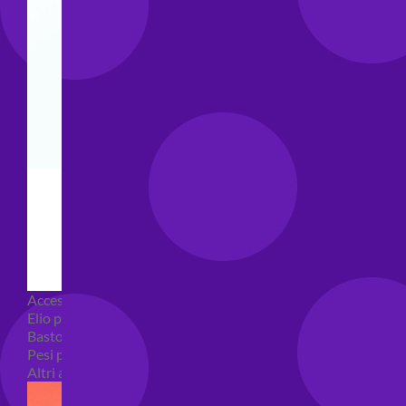
Accessori e Attrezzatura palloncini
Elio per palloncini
Bastoncini per palloncini
Pesi per palloncini
Altri accessori palloncini