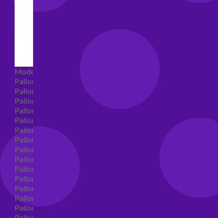
Modellabili
Palloncini mongolfiera in lattice
Palloncini Mini Shape
Palloncini Shape
Palloncini nascita shape
Palloncini Battesimo shape
Palloncini Altre Ricorrenze Shape
Palloncini primo compleanno shape
Palloncini Animali Shape
Palloncini Personaggi shape
Palloncini comunione shape
Palloncini Cresima shape
Palloncini laurea shape
Palloncini compleanno shape
Palloncini 18 anni shape
Palloncini 30 anni shape