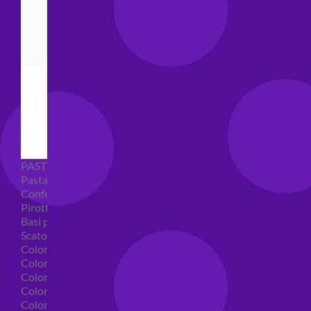
PASTICCERIA
Pasta di zucchero
Confetti
Pirottini
Basi polistirolo per torte
Scatole per torte
Coloranti alimentari
Coloranti alimentari in gel
Colorante alimentare spray
Coloranti alimentari in polvere
Coloranti liquidi