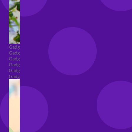
Gadget
Gadget addio al nubilato
Gadget Laurea
Gadget addio al celibato
Gadget per compleanno
Gadget generici