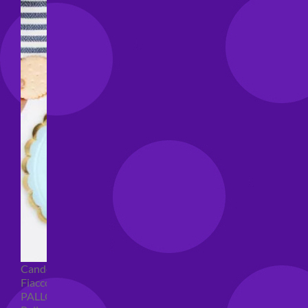
Candeline compleanno
Fiaccole
PALLONCINI