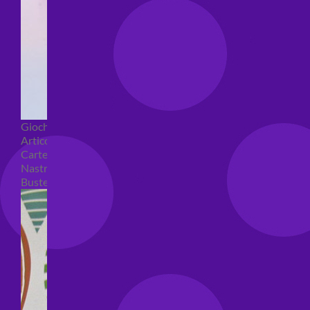
Giochi pirici
Articoli per confezioni regalo
Carte regalo
Nastri e coccarde
Buste regalo