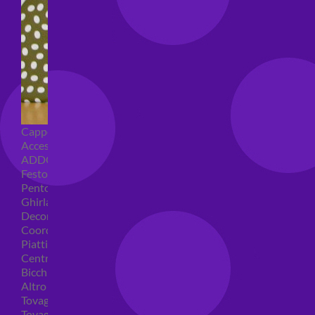
Cappellini per feste
Accessori per feste
ADDOBBI COMPLEANNO
Festoni compleanno
Pentolacce
Ghirlande decorative
Decorazioni tavola
Coordinati tavola per feste
Piatti compleanno
Centrotavola
Bicchieri feste
Altro
Tovaglioli
Tovaglie compleanno