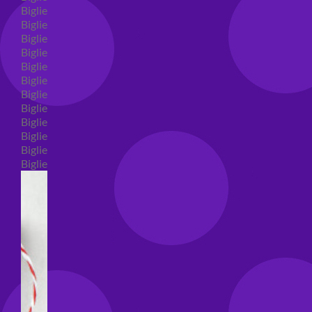
Biglietti auguri compleanno
Biglietti auguri amore
Biglietti auguri nascita
Biglietti auguri primo compleanno
Biglietti auguri battesimo
Biglietti auguri per prima comunione
Biglietti auguri cresima
Biglietti auguri matrimonio
Biglietti auguri anniversario matrimonio
Biglietti auguri Natale
Biglietti auguri laurea
Biglietti auguri generici