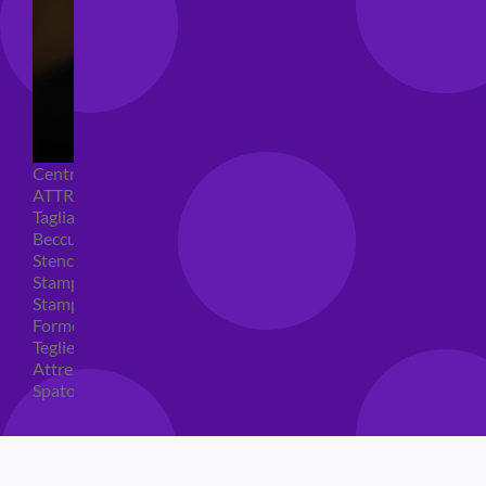
Centrini e Sacchetti Alimentari
ATTREZZI PER DOLCI
Tagliapasta
Beccucci e Sac à poche
Stencil per torte
Stampi ad espulsione
Stampi in silicone
Forme per cioccolato
Teglie per torte
Attrezzi cake design
Spatole ed accessori per decorare