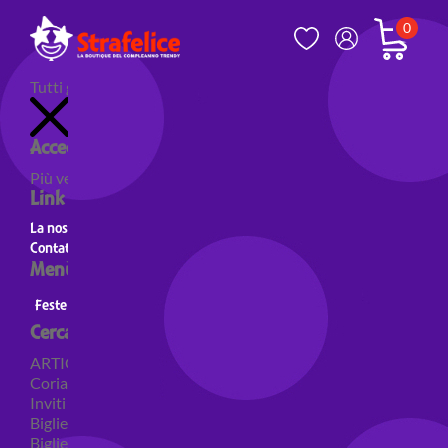
0
Tutti gli articoli
Accedi al tuo account
Più venduti
Nuovi prodotti
Prodotti in evidenza
Link utili
La nostra storia
Contatti
Menù principale
Feste a Tema
Personaggi
Feste a tema Colori
Cerca per categoria
ARTICOLI PER FESTE
Coriandoli e sparacoriandoli
Inviti
Biglietti di auguri
Biglietti auguri pensione