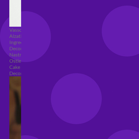
Vassoi e sottotorta
Alzatine per dolci
Ingredienti torte
Decorazioni torte
Nastri e girotorte
Ostie per torte
Cake Topper
Decori per torte