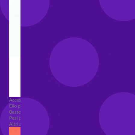
Accessori e Attrezzatura palloncini
Elio per palloncini
Bastoncini per palloncini
Pesi per palloncini
Altri accessori palloncini