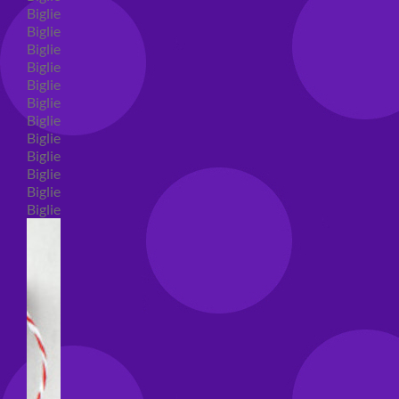
Biglietti auguri compleanno
Biglietti auguri amore
Biglietti auguri nascita
Biglietti auguri primo compleanno
Biglietti auguri battesimo
Biglietti auguri per prima comunione
Biglietti auguri cresima
Biglietti auguri matrimonio
Biglietti auguri anniversario matrimonio
Biglietti auguri Natale
Biglietti auguri laurea
Biglietti auguri generici