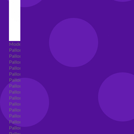
Modellabili
Palloncini mongolfiera in lattice
Palloncini Mini Shape
Palloncini Shape
Palloncini nascita shape
Palloncini Battesimo shape
Palloncini Altre Ricorrenze Shape
Palloncini primo compleanno shape
Palloncini Animali Shape
Palloncini Personaggi shape
Palloncini comunione shape
Palloncini Cresima shape
Palloncini laurea shape
Palloncini compleanno shape
Palloncini 18 anni shape
Palloncini 30 anni shape