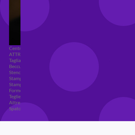
Centrini e Sacchetti Alimentari
ATTREZZI PER DOLCI
Tagliapasta
Beccucci e Sac à poche
Stencil per torte
Stampi ad espulsione
Stampi in silicone
Forme per cioccolato
Teglie per torte
Attrezzi cake design
Spatole ed accessori per decorare