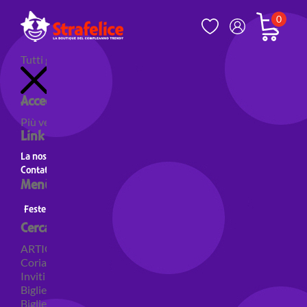
0
Tutti gli articoli
Accedi al tuo account
Più venduti
Nuovi prodotti
Prodotti in evidenza
Link utili
La nostra storia
Contatti
Menù principale
Feste a Tema
Personaggi
Feste a tema Colori
Cerca per categoria
ARTICOLI PER FESTE
Coriandoli e sparacoriandoli
Inviti
Biglietti di auguri
Biglietti auguri pensione