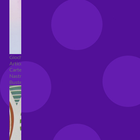
Giochi pirici
Articoli per confezioni regalo
Carte regalo
Nastri e coccarde
Buste regalo