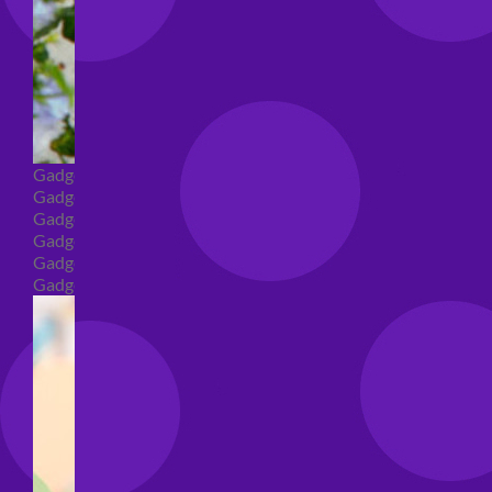
Gadget
Gadget addio al nubilato
Gadget Laurea
Gadget addio al celibato
Gadget per compleanno
Gadget generici