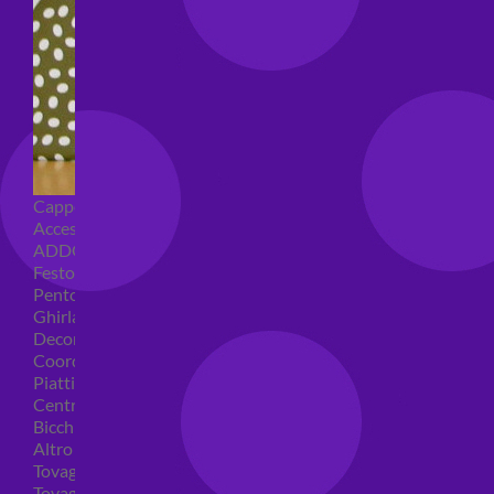
Cappellini per feste
Accessori per feste
ADDOBBI COMPLEANNO
Festoni compleanno
Pentolacce
Ghirlande decorative
Decorazioni tavola
Coordinati tavola per feste
Piatti compleanno
Centrotavola
Bicchieri feste
Altro
Tovaglioli
Tovaglie compleanno