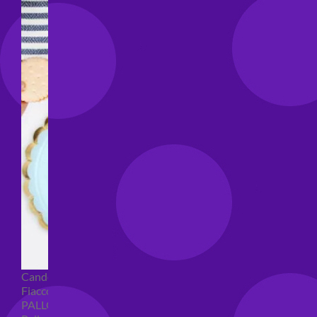
Candeline compleanno
Fiaccole
PALLONCINI