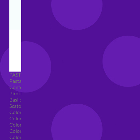
PASTICCERIA
Pasta di zucchero
Confetti
Pirottini
Basi polistirolo per torte
Scatole per torte
Coloranti alimentari
Coloranti alimentari in gel
Colorante alimentare spray
Coloranti alimentari in polvere
Coloranti liquidi